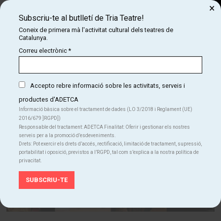
×
Subscriu-te al butlletí de Tria Teatre!
Cerca
Coneix de primera mà l'activitat cultural dels teatres de
Catalunya.
COM
INICI
NOTÍCIES
ESTRENES JULIOL
Correu electrònic
*
Estrenes juliol
Accepto rebre informació sobre les activitats, serveis i
productes d'ADETCA
Informació bàsica sobre el tractament de dades (LO 3/2018 i Reglament (UE)
2016/679 ]RGPD])
Responsable del tractament: ADETCA Finalitat: Oferir i gestionar els nostres
serveis per a la promoció d’esdeveniments.
Drets: Pot exercir els drets d’accés, rectificació, limitació de tractament, supressió,
portabilitat i oposició, previstos a l’RGPD, tal com s’explica a la nostra política de
privacitat.
Diapositiva 1 de 1