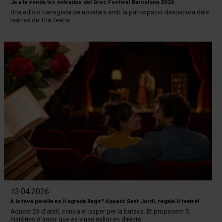
Ja a la venda les entrades del Grec Festival Barcelona 2026
Una edició carregada de novetats amb la participació destacada dels
teatres de Tria Teatre
13.04.2026
A la teva parella no li agrada llegir? Aquest Sant Jordi, regala-li teatre!
Aquest 23 d’abril, canvia el paper per la butaca. Et proposem 5
històries d’amor que es viuen millor en directe.