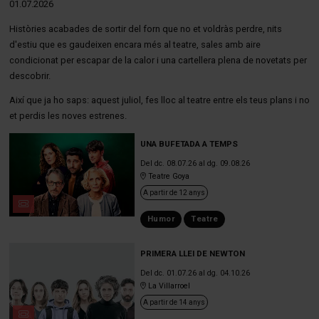
01.07.2026
Històries acabades de sortir del forn que no et voldràs perdre, nits
d'estiu que es gaudeixen encara més al teatre, sales amb aire
condicionat per escapar de la calor i una cartellera plena de novetats per
descobrir.
Així que ja ho saps: aquest juliol, fes lloc al teatre entre els teus plans i no
et perdis les noves estrenes.
UNA BUFETADA A TEMPS
Del dc. 08.07.26
al dg. 09.08.26
Teatre Goya
A partir de 12 anys
Humor
Teatre
PRIMERA LLEI DE NEWTON
Del dc. 01.07.26
al dg. 04.10.26
La Villarroel
A partir de 14 anys