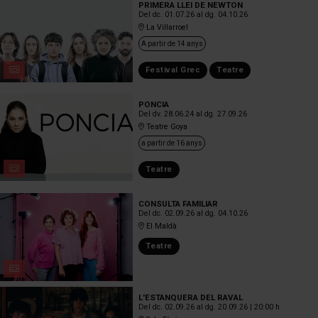
PRIMERA LLEI DE NEWTON
Del dc. 01.07.26
al dg. 04.10.26
La Villarroel
A partir de 14 anys
Festival Grec
Teatre
PONCIA
Del dv. 28.06.24
al dg. 27.09.26
Teatre Goya
a partir de 16 anys
Teatre
CONSULTA FAMILIAR
Del dc. 02.09.26
al dg. 04.10.26
El Maldà
Teatre
L'ESTANQUERA DEL RAVAL
Del dc. 02.09.26
al dg. 20.09.26
|
20:00 h