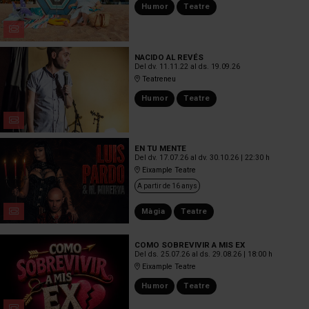
Humor
Teatre
NACIDO AL REVÉS
Del dv. 11.11.22
al ds. 19.09.26
Teatreneu
Humor
Teatre
EN TU MENTE
Del dv. 17.07.26
al dv. 30.10.26
|
22:30 h
Eixample Teatre
A partir de 16 anys
Màgia
Teatre
COMO SOBREVIVIR A MIS EX
Del ds. 25.07.26
al ds. 29.08.26
|
18:00 h
Eixample Teatre
Humor
Teatre