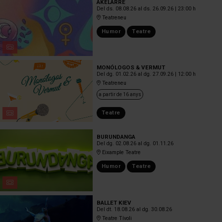
AKELARRE
Del ds. 08.08.26
al ds. 26.09.26
|
23:00 h
Teatreneu
Humor
Teatre
MONÓLOGOS & VERMUT
Del dg. 01.02.26
al dg. 27.09.26
|
12:00 h
Teatreneu
a partir de 16 anys
Teatre
BURUNDANGA
Del dg. 02.08.26
al dg. 01.11.26
Eixample Teatre
Humor
Teatre
BALLET KIEV
Del dt. 18.08.26
al dg. 30.08.26
Teatre Tívoli