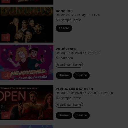
BONOBOS
Del dv. 26.12.25
al dg. 01.11.26
Eixample Teatre
Teatre
VIEJÓVENES
Del ds. 07.02.26
al ds. 26.09.26
Teatreneu
A partir de 16 anys
Humor
Teatre
PAREJA ABIERTA: OPEN
Del ds. 01.08.26
al ds. 29.08.26
|
22:30 h
Eixample Teatre
A partir de 16 anys
Humor
Teatre