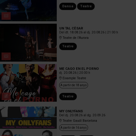
Dansa
Teatre
UN TAL CÈSAR
Del dt. 18.08.26
al dj. 20.08.26
|
21:00 h
Teatre de l'Aurora
Teatre
ME CAGO EN EL PORNO
dj. 20.08.26
|
20:00 h
Eixample Teatre
A partir de 18 anys
Teatre
MY ONLYFANS
Del dj. 20.08.26
al dg. 20.09.26
Teatre Gaudí Barcelona
A partir de 16 anys