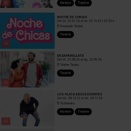
Humor
Teatre
NOCHE DE CHICAS
Del dv. 23.01.26
al dv. 23.10.26
|
22:30 h
Eixample Teatre
Teatre
DESAPARELLATS
Del dt. 25.08.26
al dg. 20.09.26
Teatre Texas
Teatre
LOS HIJOS ADOLESCENTES
Del ds. 08.10.22
al ds. 28.11.26
Teatreneu
Humor
Teatre