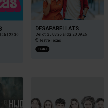
DESAPARELLATS
S
Del dt. 25.08.26
al dg. 20.09.26
0.26
|
22:30
Teatre Texas
Teatre