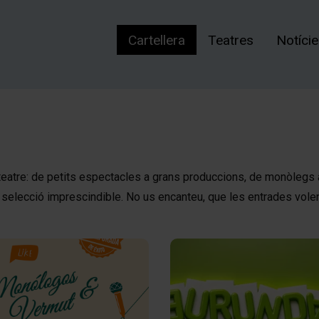
Cartellera
Teatres
Notíci
 teatre: de petits espectacles a grans produccions, de monòlegs
a selecció imprescindible. No us encanteu, que les entrades vole