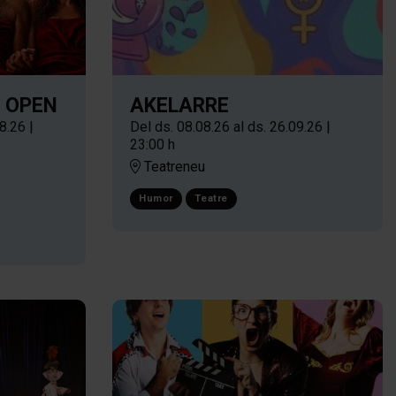
: OPEN
AKELARRE
08.26
|
Del ds. 08.08.26
al ds. 26.09.26
|
23:00 h
Teatreneu
Humor
Teatre