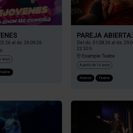
VENES
PAREJA ABIERTA
.02.26
al ds. 26.09.26
Del ds. 01.08.26
al ds. 29.
22:30 h
u
Eixample Teatre
16 anys
A partir de 16 anys
Teatre
Humor
Teatre