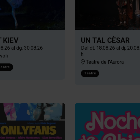
 KIEV
UN TAL CÈSAR
08.26
al dg. 30.08.26
Del dt. 18.08.26
al dj. 20.08
h
voli
Teatre de l'Aurora
eatre
Teatre