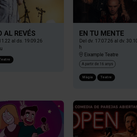
EN TU MENTE
O AL REVÉS
Del dv. 17.07.26
al dv. 30.1
11.22
al ds. 19.09.26
h
u
Eixample Teatre
Teatre
A partir de 16 anys
Màgia
Teatre