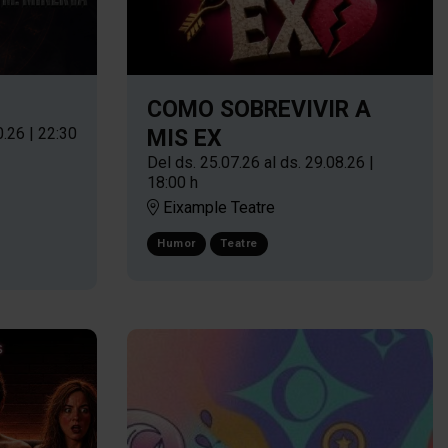
COMO SOBREVIVIR A
0.26
|
22:30
MIS EX
Del ds. 25.07.26
al ds. 29.08.26
|
18:00 h
Eixample Teatre
Humor
Teatre