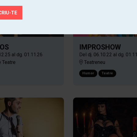
OS
IMPROSHOW
12.25
al dg. 01.11.26
Del dj. 06.10.22
al dg. 01.1
 Teatre
Teatreneu
Humor
Teatre