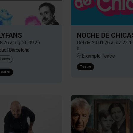
LYFANS
NOCHE DE CHICA
08.26
al dg. 20.09.26
Del dv. 23.01.26
al dv. 23.1
h
audí Barcelona
Eixample Teatre
16 anys
Teatre
Teatre