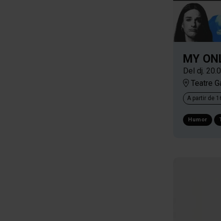
MY ON
Del dj. 20.
Teatre G
A partir de 
Humor