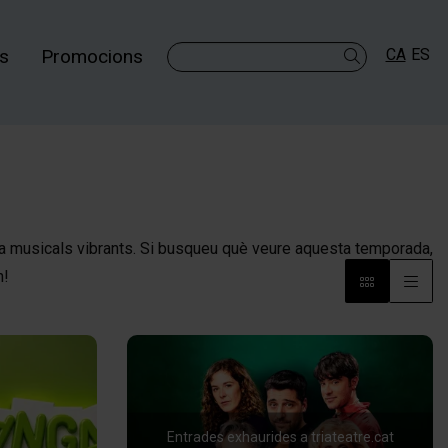
es
Promocions
CA
ES
Cercar
 a musicals vibrants. Si busqueu què veure aquesta temporada,
n!
Entrades exhaurides
a triateatre.cat