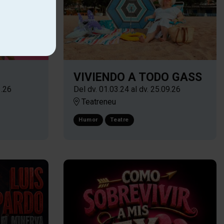
VIVIENDO A TODO GASS
1.26
Del dv. 01.03.24
al dv. 25.09.26
Teatreneu
Humor
Teatre