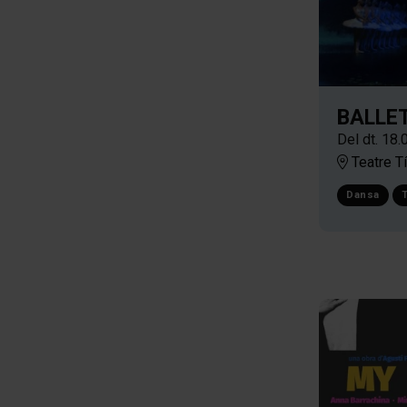
BALLET
Del dt. 18.
Teatre Tí
Dansa
T