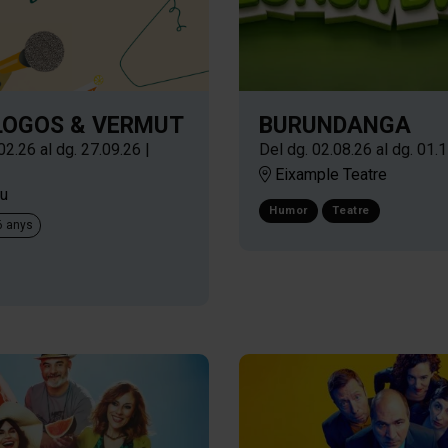
OGOS & VERMUT
BURUNDANGA
.02.26
al dg. 27.09.26
|
Del dg. 02.08.26
al dg. 01.
Eixample Teatre
u
Humor
Teatre
16 anys