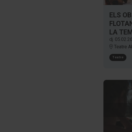
ELS O
FLOTAN
LA TE
dj. 05.02.2
Teatre A
Teatre