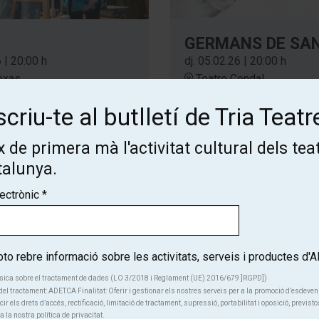
GERMANS DE SA
dj. 05.02.26
|
20:00 h
6
|
20:00 h
Teatre Condal
exas
A partir de 12 anys
criu-te al butlletí de Tria Teatr
Musical
Teatre
 de primera mà l'activitat cultural dels tea
talunya.
lectrònic
*
o rebre informació sobre les activitats, serveis i productes d
Finalitzat
Finalitzat
sica sobre el tractament de dades (LO 3/2018 i Reglament (UE) 2016/679 ]RGPD])
el tractament: ADETCA Finalitat: Oferir i gestionar els nostres serveis per a la promoció d’esdeve
cir els drets d’accés, rectificació, limitació de tractament, supressió, portabilitat i oposició, previsto
a la nostra política de privacitat.