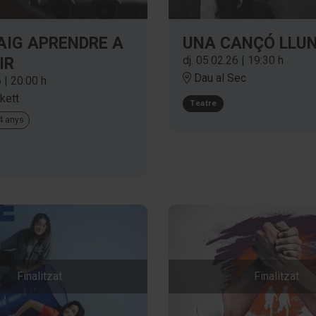
AIG APRENDRE A
UNA CANÇÓ LLU
dj. 05.02.26
|
19:30 h
IR
Dau al Sec
6
|
20:00 h
kett
Teatre
14 anys
Finalitzat
Finalitzat