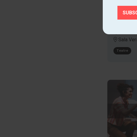
LA MAR
JO
dj. 05.02.2
Sala Ver
Teatre