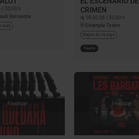
EL ESCENARIO DE
SALOT
6
|
20:30 h
CRIMEN
audí Barcelona
dj. 05.02.26
|
20:30 h
Eixample Teatre
16 anys
Majors de 18 anys
Teatre
Finalitzat
Finalitzat