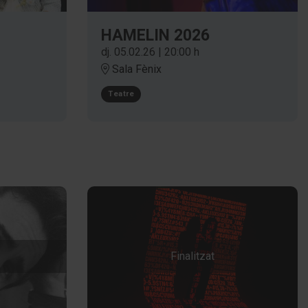
HAMELIN 2026
dj. 05.02.26
|
20:00 h
Sala Fènix
Teatre
Finalitzat