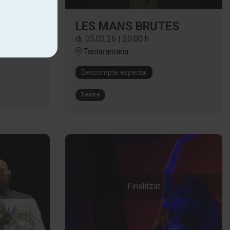
ÉRVOL
LES MANS BRUTES
dj. 05.02.26
|
20:00 h
Tantarantana
Descompte especial
Teatre
Finalitzat