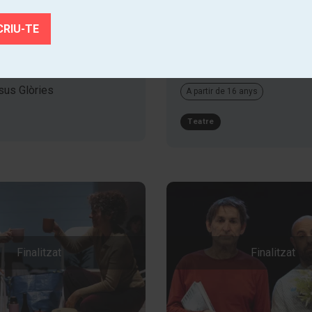
E, EL DIMONI I
LA BRAMA DEL C
dj. 05.02.26
|
20:00 h
Teatre Poliorama
6
|
20:00 h
sus Glòries
A partir de 16 anys
Teatre
Finalitzat
Finalitzat