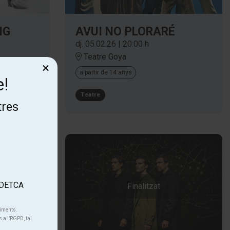
NG
AVUI NO PLORARÉ
dj. 05.02.26
|
20:00 h
Teatre Goya
×
a partir de 14 anys
e!
Teatre
tres
'ADETCA
Finalitzat
niments.
s a l’RGPD, tal