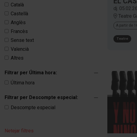
EL CA
Català
dj. 05.02.2
Castellà
Teatre G
Anglès
A partir de 
Francès
Teatre
Sense text
Valencià
Altres
Filtrar per Última hora:
Última hora
Filtrar per Descompte especial:
Descompte especial
Desembre 2025
Netejar filtres
Gener 2026