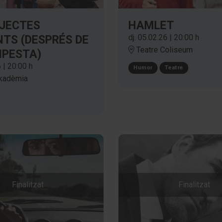
BJECTES
HAMLET
dj. 05.02.26
|
20:00 h
TS (DESPRÉS DE
Teatre Coliseum
MPESTA)
6
|
20:00 h
Humor
Teatre
kadèmia
Finalitzat
Finalitzat