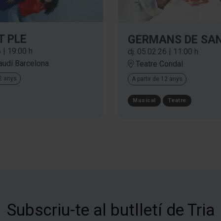
T PLE
GERMANS DE SA
6
|
19:00 h
dj. 05.02.26
|
11:00 h
audí Barcelona
Teatre Condal
12 anys
A partir de 12 anys
Musical
Teatre
Subscriu-te al butlletí de Tria