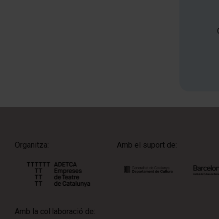
Organitza:
Amb el suport de:
Amb la col·laboració de: