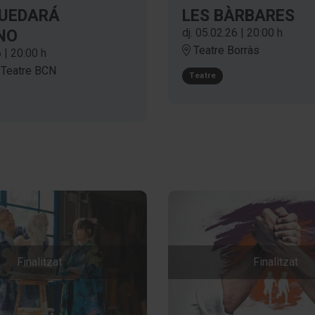
QUEDARÁ
LES BÀRBARES
dj. 05.02.26
|
20:00 h
NO
Teatre Borràs
6
|
20:00 h
 Teatre BCN
Teatre
Finalitzat
Finalitzat