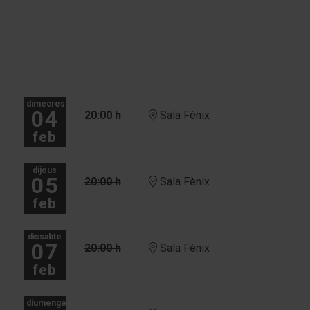
dimecres
04
20:00 h
Sala Fènix
feb
dijous
05
20:00 h
Sala Fènix
feb
dissabte
07
20:00 h
Sala Fènix
feb
diumenge