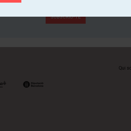
Coneix de primera mà l'activitat cultural dels teatres de Catalunya
SUBSCRIU-TE
Qui s