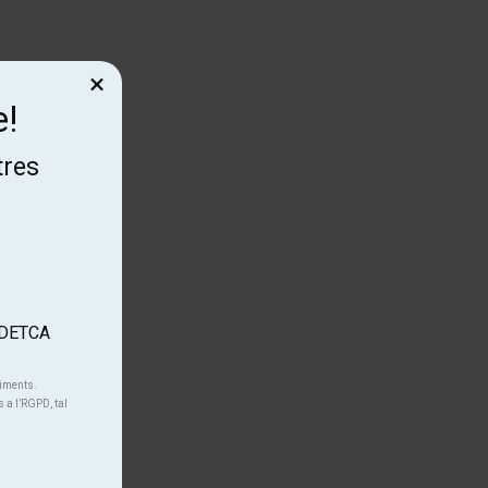
×
e!
tres
'ADETCA
niments.
s a l’RGPD, tal