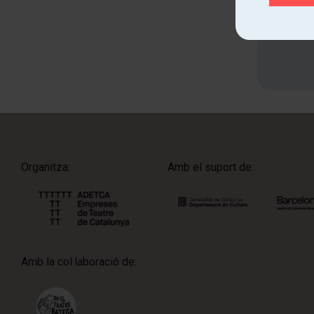
Organitza:
Amb el suport de:
Amb la col·laboració de: