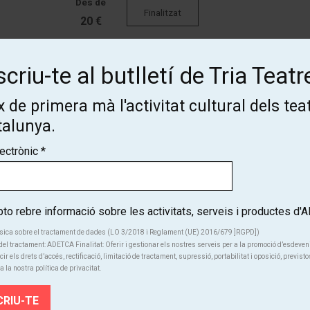
Des de
Finalitzat
20 €
criu-te al butlletí de Tria Teatr
Des de
Finalitzat
20 €
 de primera mà l'activitat cultural dels tea
talunya.
lectrònic
*
o rebre informació sobre les activitats, serveis i productes d
sica sobre el tractament de dades (LO 3/2018 i Reglament (UE) 2016/679 ]RGPD])
Subscriu-te al butlletí de Tria
el tractament: ADETCA Finalitat: Oferir i gestionar els nostres serveis per a la promoció d’esdeve
cir els drets d’accés, rectificació, limitació de tractament, supressió, portabilitat i oposició, previsto
a la nostra política de privacitat.
Teatre!