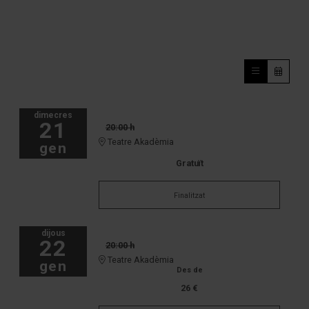
dimecres
21
20:00 h
Teatre Akadèmia
gen
Gratuït
Finalitzat
dijous
22
20:00 h
Teatre Akadèmia
gen
Des de
26 €