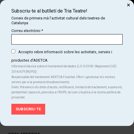
×
Subscriu-te al butlletí de Tria Teatre!
Cerca
Coneix de primera mà l'activitat cultural dels teatres de
Catalunya.
COM
INICI
CARTELLERA
ELS OBJECTES FLOTANTS (DESPRÉS DE LA TEMPESTA)
Correu electrònic
*
ELS OBJECTES FLOTANTS (DESPRÉS DE LA
TEMPESTA)
Accepto rebre informació sobre les activitats, serveis i
productes d'ADETCA
Informació bàsica sobre el tractament de dades (LO 3/2018 i Reglament (UE)
Finalitzat
2016/679 ]RGPD])
Responsable del tractament: ADETCA Finalitat: Oferir i gestionar els nostres
Del dc. 21.01.26
al dg. 15.02.26
serveis per a la promoció d’esdeveniments.
Teatre Akadèmia
Drets: Pot exercir els drets d’accés, rectificació, limitació de tractament, supressió,
Durada:
85 min
portabilitat i oposició, previstos a l’RGPD, tal com s’explica a la nostra política de
privacitat.
Teatre
Idiomes
Català