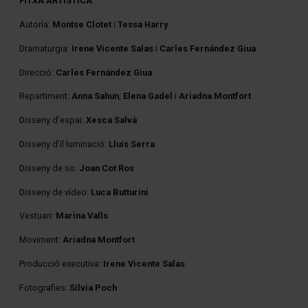
FITXA ARTÍSTICA
Autoría:
Montse Clotet
i
Tessa Harry
Dramaturgia:
Irene Vicente Salas
i
Carles Fernández Giua
Direcció:
Carles Fernández Giua
Repartiment:
Anna Sahun
,
Elena Gadel
i
Ariadna Montfort
Disseny d’espai:
Xesca Salvà
Disseny d’il·luminació:
Lluís Serra
Disseny de so:
Joan Cot Ros
Disseny de vídeo:
Luca Butturini
Vestuari:
Marina Valls
Moviment:
Ariadna Montfort
Producció executiva:
Irene Vicente Salas
Fotografies:
Sílvia Poch