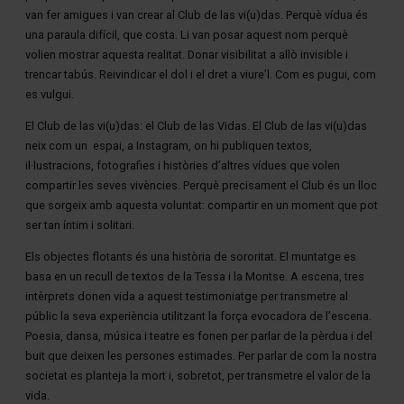
van fer amigues i van crear al Club de las vi(u)das. Perquè vídua és
una paraula difícil, que costa. Li van posar aquest nom perquè
volien mostrar aquesta realitat. Donar visibilitat a allò invisible i
trencar tabús. Reivindicar el dol i el dret a viure’l. Com es pugui, com
es vulgui.
El Club de las vi(u)das: el Club de las Vidas. El Club de las vi(u)das
neix com un espai, a Instagram, on hi publiquen textos,
il·lustracions, fotografies i històries d’altres vídues que volen
compartir les seves vivències. Perquè precisament el Club és un lloc
que sorgeix amb aquesta voluntat: compartir en un moment que pot
ser tan íntim i solitari.
Els objectes flotants és una història de sororitat. El muntatge es
basa en un recull de textos de la Tessa i la Montse. A escena, tres
intèrprets donen vida a aquest testimoniatge per transmetre al
públic la seva experiència utilitzant la força evocadora de l’escena.
Poesia, dansa, música i teatre es fonen per parlar de la pèrdua i del
buit que deixen les persones estimades. Per parlar de com la nostra
societat es planteja la mort i, sobretot, per transmetre el valor de la
vida.