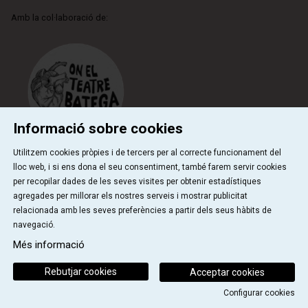
Amb la col·laboració de:
Informació sobre cookies
Utilitzem cookies pròpies i de tercers per al correcte funcionament del
lloc web, i si ens dona el seu consentiment, també farem servir cookies
per recopilar dades de les seves visites per obtenir estadístiques
Qui som
Contactar
Sitemap
Ús de Cookies
agregades per millorar els nostres serveis i mostrar publicitat
|
|
|
|
Avís Legal
relacionada amb les seves preferències a partir dels seus hàbits de
navegació.
Link a instagram
Link a youtube
Link a facebook
Link a ticktok
Més informació
Rebutjar cookies
Acceptar cookies
Configurar cookies