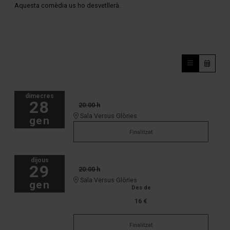
Aquesta comèdia us ho desvetllerà.
dimecres
28
20:00 h
Sala Versus Glòries
gen
Finalitzat
dijous
29
20:00 h
Sala Versus Glòries
gen
Des de
16 €
Finalitzat