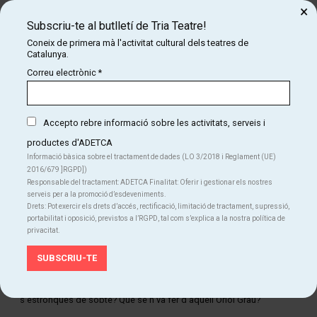
×
Subscriu-te al butlletí de Tria Teatre!
Coneix de primera mà l'activitat cultural dels teatres de
Catalunya.
Correu electrònic
*
Accepto rebre informació sobre les activitats, serveis i
productes d'ADETCA
Informació bàsica sobre el tractament de dades (LO 3/2018 i Reglament (UE)
2016/679 ]RGPD])
Responsable del tractament: ADETCA Finalitat: Oferir i gestionar els nostres
Diapositiva 1 de 1
serveis per a la promoció d’esdeveniments.
Drets: Pot exercir els drets d’accés, rectificació, limitació de tractament, supressió,
Fent un repàs pels inicis artístics de l'Oriol Grau descobrim la part
portabilitat i oposició, previstos a l’RGPD, tal com s’explica a la nostra política de
més fosca de la seva trajectòria. Una revelació inconfessable sobre
privacitat.
el seu ascens a la popularitat i a la fama, i la seva posterior caiguda
i desaparició fulminant del panorama mediàtic del país.
Què va passar perquè una carrera que es prometia brillant,
s'estronqués de sobte? Què se'n va fer d'aquell Oriol Grau?