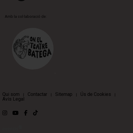
Amb la col·laboració de:
Qui som
Contactar
Sitemap
Ús de Cookies
|
|
|
|
Avís Legal
Link a instagram
Link a youtube
Link a facebook
Link a ticktok