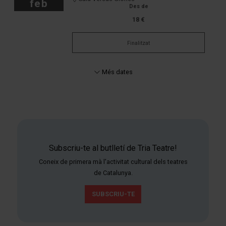
feb
Des de
18 €
Finalitzat
Més dates
Subscriu-te al butlletí de Tria Teatre!
Coneix de primera mà l'activitat cultural dels teatres
de Catalunya.
SUBSCRIU-TE