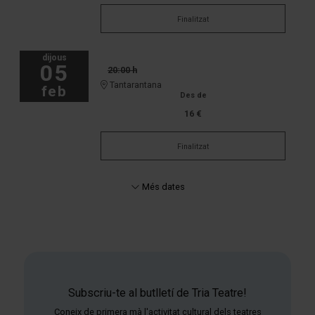
Finalitzat
dijous
05
20:00 h
Tantarantana
feb
Des de
16 €
Finalitzat
Més dates
Subscriu-te al butlletí de Tria Teatre!
Coneix de primera mà l'activitat cultural dels teatres