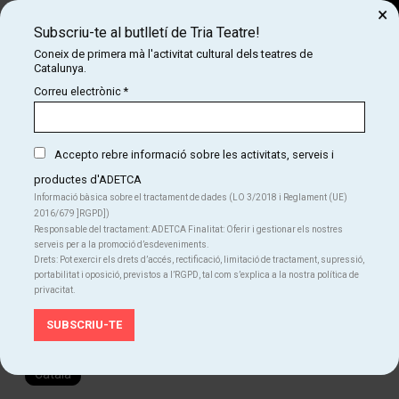
×
Subscriu-te al butlletí de Tria Teatre!
Cerca
Coneix de primera mà l'activitat cultural dels teatres de
Catalunya.
COM
INICI
CARTELLERA
LES MANS BRUTES
Correu electrònic
*
LES MANS BRUTES
Jo tinc les mans brutes. Brutes fins als colzes. Les he
enfonsades a la merda i a la sang. I què?
Accepto rebre informació sobre les activitats, serveis i
productes d'ADETCA
Informació bàsica sobre el tractament de dades (LO 3/2018 i Reglament (UE)
2016/679 ]RGPD])
Finalitzat
Responsable del tractament: ADETCA Finalitat: Oferir i gestionar els nostres
serveis per a la promoció d’esdeveniments.
Drets: Pot exercir els drets d’accés, rectificació, limitació de tractament, supressió,
Del dj. 29.01.26
al dg. 15.02.26
portabilitat i oposició, previstos a l’RGPD, tal com s’explica a la nostra política de
Tantarantana
Durada:
70 min
privacitat.
Teatre
Idiomes
Català