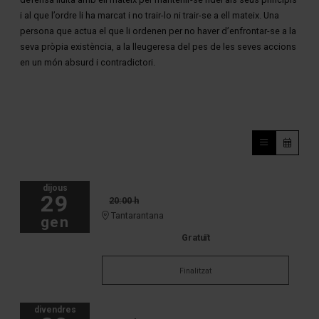
i al que l’ordre li ha marcat i no trair-lo ni trair-se a ell mateix. Una
persona que actua el que li ordenen per no haver d’enfrontar-se a la
seva pròpia existència, a la lleugeresa del pes de les seves accions
en un món absurd i contradictori.
dijous
29
20:00 h
Tantarantana
gen
Gratuït
Finalitzat
divendres