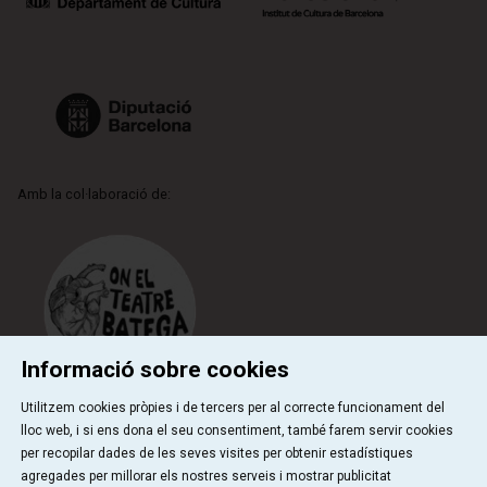
Amb la col·laboració de:
Informació sobre cookies
Utilitzem cookies pròpies i de tercers per al correcte funcionament del
lloc web, i si ens dona el seu consentiment, també farem servir cookies
per recopilar dades de les seves visites per obtenir estadístiques
Qui som
Contactar
Sitemap
Ús de Cookies
agregades per millorar els nostres serveis i mostrar publicitat
|
|
|
|