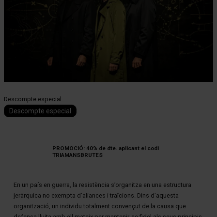
Diapositiva 1 de 1
Descompte especial
Descompte especial
PROMOCIÓ: 40% de dte. aplicant el codi
TRIAMANSBRUTES
En un país en guerra, la resistència s’organitza en una estructura
jeràrquica no exempta d’aliances i traïcions. Dins d’aquesta
organització, un individu totalment convençut de la causa que
defensa lluita amb ell mateix per mantenir-se fidel als seus principis