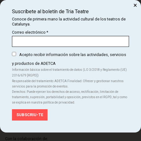
×
Organiza:
Suscríbete al boletín de Tria Teatre
Conoce de primera mano la actividad cultural de los teatros de
Catalunya.
Correo electrónico
*
Acepto recibir información sobre las actividades, servicios
Con el soporte de:
y productos de ADETCA
Información básica sobre el tratamiento de datos (LO 3/2018 y Reglamento (UE)
2016/679 ]RGPD])
Responsable del tratamiento: ADETCA Finalidad: Ofrecer y gestionar nuestros
servicios para la promoción de eventos.
Derechos: Puede ejercer los derechos de acceso, rectificación, limitación de
tratamiento, supresión, portabilidad y oposición, previstos en el RGPD, tal y como
se explica en nuestra política de privacidad.
Con la colaboración de: