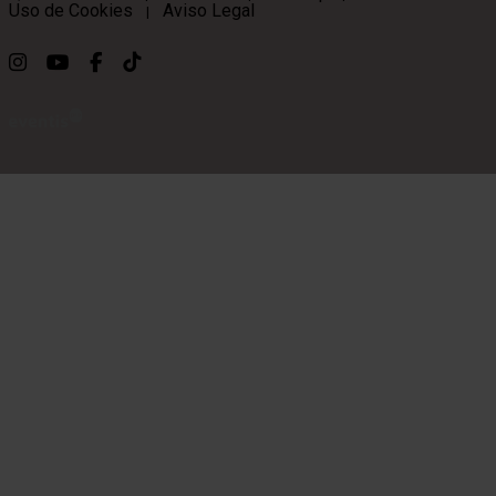
Uso de Cookies
Aviso Legal
|
Link a instagram
Link a youtube
Link a facebook
Link a ticktok