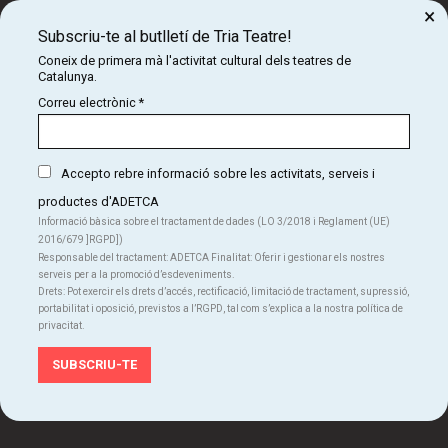
×
Subscriu-te al butlletí de Tria Teatre!
Organitza:
Coneix de primera mà l'activitat cultural dels teatres de
Catalunya.
Correu electrònic
*
Accepto rebre informació sobre les activitats, serveis i
productes d'ADETCA
Informació bàsica sobre el tractament de dades (LO 3/2018 i Reglament (UE)
Amb el suport de:
2016/679 ]RGPD])
Responsable del tractament: ADETCA Finalitat: Oferir i gestionar els nostres
serveis per a la promoció d’esdeveniments.
Drets: Pot exercir els drets d’accés, rectificació, limitació de tractament, supressió,
portabilitat i oposició, previstos a l’RGPD, tal com s’explica a la nostra política de
privacitat.