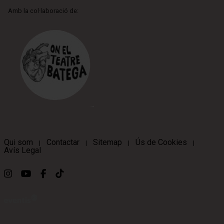
Amb la col·laboració de:
Qui som
Contactar
Sitemap
Ús de Cookies
|
|
|
|
Avís Legal
Link a instagram
Link a youtube
Link a facebook
Link a ticktok