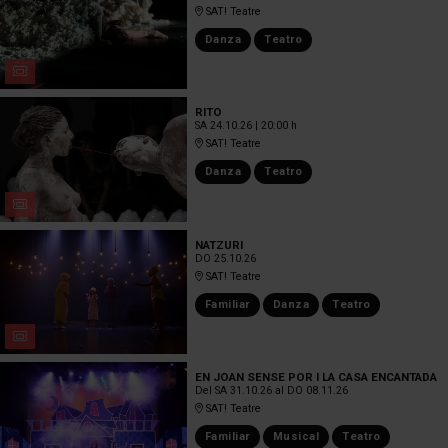
SAT! Teatre
Danza
Teatro
RITO
SA 24.10.26
|
20:00 h
SAT! Teatre
Danza
Teatro
NATZURI
DO 25.10.26
SAT! Teatre
Familiar
Danza
Teatro
EN JOAN SENSE POR I LA CASA ENCANTADA
Del SA 31.10.26
al DO 08.11.26
SAT! Teatre
Familiar
Musical
Teatro