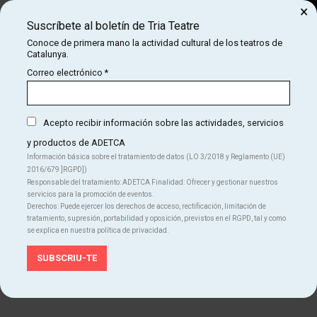
×
Suscríbete al boletín de Tria Teatre
Buscar
Conoce de primera mano la actividad cultural de los teatros de
Catalunya.
COM
INICIO
TEATROS
SAT! TEATRE
Correo electrónico
*
SAT! Teatre
Acepto recibir información sobre las actividades, servicios
y productos de ADETCA
Información básica sobre el tratamiento de datos (LO 3/2018 y Reglamento (UE)
2016/679 ]RGPD])
Responsable del tratamiento: ADETCA Finalidad: Ofrecer y gestionar nuestros
servicios para la promoción de eventos.
Derechos: Puede ejercer los derechos de acceso, rectificación, limitación de
tratamiento, supresión, portabilidad y oposición, previstos en el RGPD, tal y como
se explica en nuestra política de privacidad.