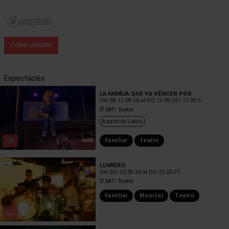
CÓMO LLEGAR?
Espectacles
LA FAMÍLIA QUE VA VÈNCER POR
Del SA 12.09.26
al DO 13.09.26
|
12:00 h
SAT! Teatre
A partir de 6 años
Familiar
Teatro
LUMIERO
Del DO 20.09.26
al DO 23.05.27
SAT! Teatre
Familiar
Musical
Teatro