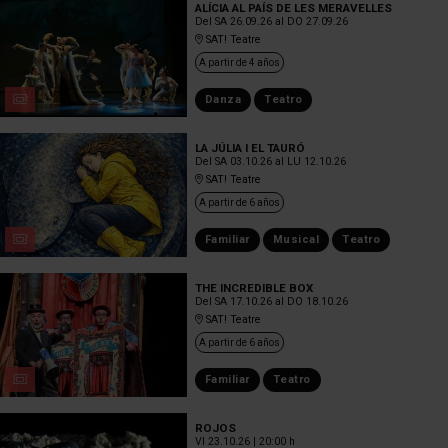
ALÍCIA AL PAÍS DE LES MERAVELLES
Del SA 26.09.26
al DO 27.09.26
SAT! Teatre
A partir de 4 años
Danza
Teatro
LA JÚLIA I EL TAURÓ
Del SA 03.10.26
al LU 12.10.26
SAT! Teatre
A partir de 6 años
Familiar
Musical
Teatro
THE INCREDIBLE BOX
Del SA 17.10.26
al DO 18.10.26
SAT! Teatre
A partir de 6 años
Familiar
Teatro
ROJOS
VI 23.10.26
|
20:00 h