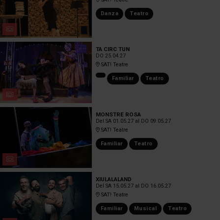
Danza
Teatro
TA CIRC TUN
DO 25.04.27
SAT! Teatre
Familiar
Teatro
MONSTRE ROSA
Del SA 01.05.27
al DO 09.05.27
SAT! Teatre
Familiar
Teatro
XIULALALAND
Del SA 15.05.27
al DO 16.05.27
SAT! Teatre
Familiar
Musical
Teatro