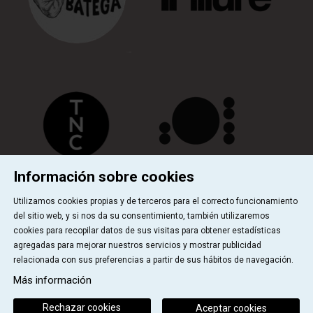
Información sobre cookies
Utilizamos cookies propias y de terceros para el correcto funcionamiento
del sitio web, y si nos da su consentimiento, también utilizaremos
Quiénes somos
Contactar
Sitemap
cookies para recopilar datos de sus visitas para obtener estadísticas
|
|
|
Uso de Cookies
Aviso Legal
|
agregadas para mejorar nuestros servicios y mostrar publicidad
relacionada con sus preferencias a partir de sus hábitos de navegación.
Link a instagram
Link a youtube
Link a facebook
Link a ticktok
Más información
Rechazar cookies
Aceptar cookies