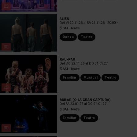
ALIEN
Del VI 20.11.26
al SA 21.11.26
|
20:00 h
SAT! Teatre
Danza
Teatro
RAU-RAU
Del DO 22.11.26
al DO 31.01.27
SAT! Teatre
Familiar
Musical
Teatro
MULAR (O LA GRAN CAPTURA)
Del SA 23.01.27
al DO 24.01.27
SAT! Teatre
Familiar
Teatro