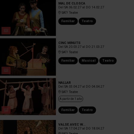
MAL DE CLOSCA
Del SA 06.02.27
al DO 14.02.27
SAT! Teatre
Familiar
Teatro
CINC MINUTS
Del SA 20.03.27
al DO 21.03.27
SAT! Teatre
Familiar
Musical
Teatro
NALLAR
Del SA 03.04.27
al DO 04.04.27
SAT! Teatre
A partir de 1 año
Familiar
Teatro
VALSE AVEC W...
Del SA 17.04.27
al DO 18.04.27
SAT! Teatre