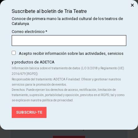
×
UN POYO ROJO
Del LU 16.03.26
al MA 17.11.26
Suscríbete al boletín de Tria Teatre
La Villarroel
Conoce de primera mano la actividad cultural de los teatros de
A partir de 14 años
Catalunya.
Correo electrónico
*
Danza
Teatro
ELS FILLS
Del SA 07.02.26
al DO 01.08.27
Acepto recibir información sobre las actividades, servicios
La Villarroel
y productos de ADETCA
A partir de 14 años
Información básica sobre el tratamiento de datos (LO 3/2018 y Reglamento (UE)
2016/679 ]RGPD])
Teatro
Responsable del tratamiento: ADETCA Finalidad: Ofrecer y gestionar nuestros
servicios para la promoción de eventos.
Derechos: Puede ejercer los derechos de acceso, rectificación, limitación de
tratamiento, supresión, portabilidad y oposición, previstos en el RGPD, tal y como
se explica en nuestra política de privacidad.
¡Suscríbete al boletín de Tria Teatre!
Conoce de primera mano la actividad cultural de los
teatros de Catalunya.