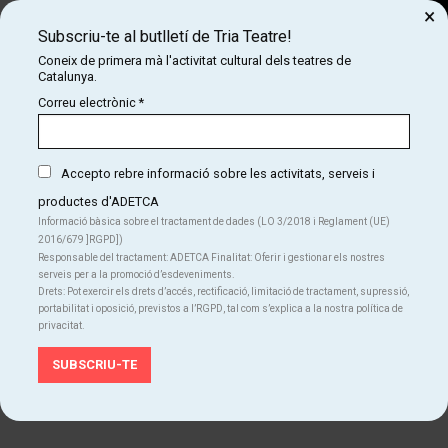
×
Subscriu-te al butlletí de Tria Teatre!
Cerca
Coneix de primera mà l'activitat cultural dels teatres de
Catalunya.
COM
INICI
TEATRES
TEATRE CONDAL
Correu electrònic
*
Teatre Condal
Accepto rebre informació sobre les activitats, serveis i
productes d'ADETCA
Informació bàsica sobre el tractament de dades (LO 3/2018 i Reglament (UE)
2016/679 ]RGPD])
Responsable del tractament: ADETCA Finalitat: Oferir i gestionar els nostres
serveis per a la promoció d’esdeveniments.
Drets: Pot exercir els drets d’accés, rectificació, limitació de tractament, supressió,
portabilitat i oposició, previstos a l’RGPD, tal com s’explica a la nostra política de
privacitat.