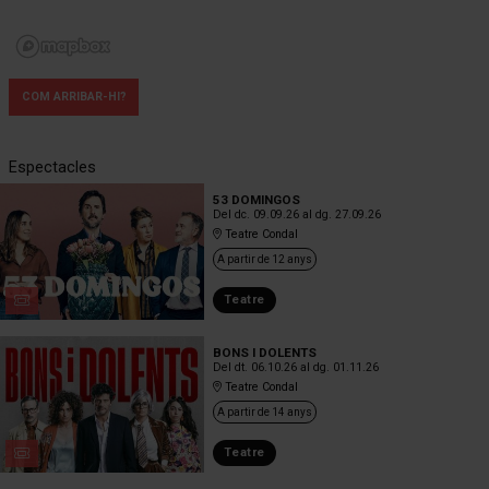
COM ARRIBAR-HI?
Espectacles
53 DOMINGOS
Del dc. 09.09.26
al dg. 27.09.26
Teatre Condal
A partir de 12 anys
Teatre
BONS I DOLENTS
Del dt. 06.10.26
al dg. 01.11.26
Teatre Condal
A partir de 14 anys
Teatre