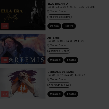
ELLA ERA ANITA
Del dl. 23.03.26
al dl. 19.10.26
|
20:00 h
Teatre Condal
Per a totes les edats
Dansa
Teatre
ARTEMIS
Del dc. 10.07.24
al dl. 09.11.26
Teatre Condal
a partir de 12 anys
Musical
Teatre
GERMANS DE SANG
Del dc. 10.12.25
al dg. 14.03.27
Teatre Condal
A partir de 12 anys
Musical
Teatre