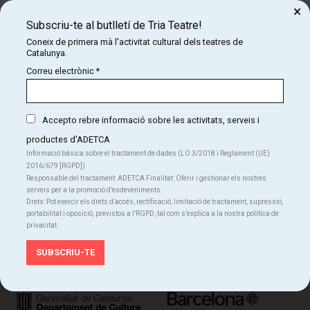
de Catalunya.
×
Subscriu-te al butlletí de Tria Teatre!
SUBSCRIU-TE
Coneix de primera mà l'activitat cultural dels teatres de
Catalunya.
Correu electrònic
*
Accepto rebre informació sobre les activitats, serveis i
Organitza:
productes d'ADETCA
Informació bàsica sobre el tractament de dades (LO 3/2018 i Reglament (UE)
2016/679 ]RGPD])
Responsable del tractament: ADETCA Finalitat: Oferir i gestionar els nostres
serveis per a la promoció d’esdeveniments.
Drets: Pot exercir els drets d’accés, rectificació, limitació de tractament, supressió,
portabilitat i oposició, previstos a l’RGPD, tal com s’explica a la nostra política de
privacitat.
Amb el suport de: