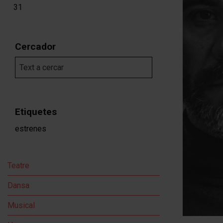
Dimarts 25 d'agost
Dimecres 26 d'agost
Dijous 27 d'agost
Divendres 28 d'agost
Dissabte 29 d'agost
Diumenge 30 d'agos
31
Cercador
Etiquetes
estrenes
Teatre
Dansa
Musical
Diapositiva