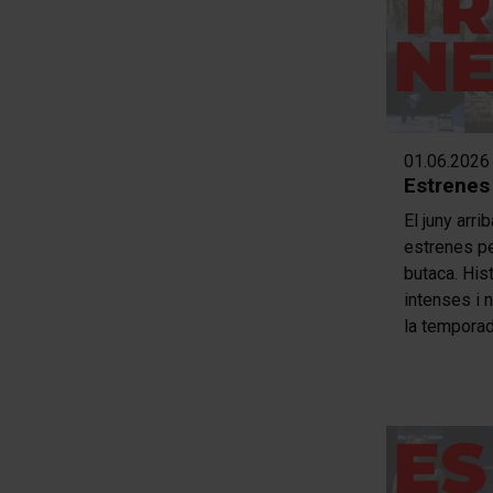
01.06.2026
Estrenes
El juny arri
estrenes per
butaca. His
intenses i 
la temporad