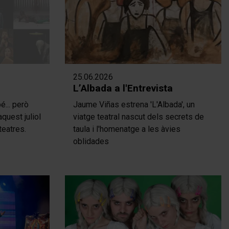
25.06.2026
L’Albada a l'Entrevista
é... però
Jaume Viñas estrena 'L'Albada', un
quest juliol
viatge teatral nascut dels secrets de
teatres.
taula i l'homenatge a les àvies
oblidades