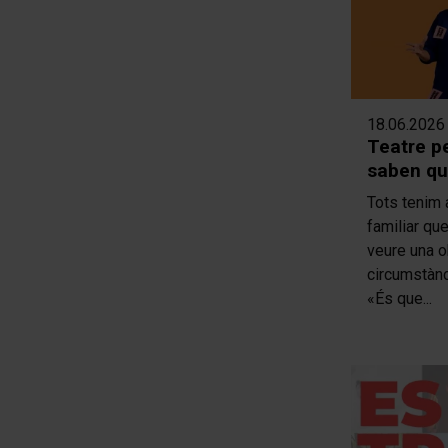
18.06.2026
Teatre p
saben que
Tots tenim 
familiar qu
veure una o
circumstànci
«És que...