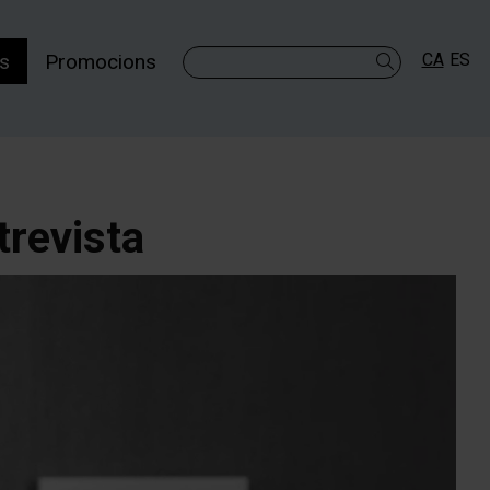
es
Promocions
CA
ES
Cercar
trevista