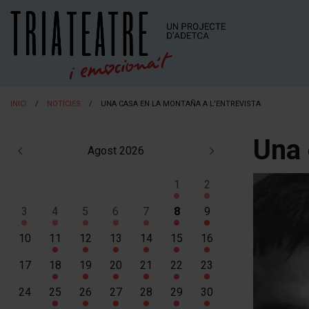
INICI
NOTÍCIES
UNA CASA EN LA MONTAÑA A L'ENTREVISTA
Una 
Agost 2026
1
2
Dissabte 1 d'agost
Diumenge 2 d'agost
3
4
5
6
7
8
9
Dilluns 3 d'agost
Dimarts 4 d'agost
Dimecres 5 d'agost
Dijous 6 d'agost
Divendres 7 d'agost
Dissabte 8 d'agost
Diumenge 9 d'agost
10
11
12
13
14
15
16
Dimarts 11 d'agost
Dimecres 12 d'agost
Dijous 13 d'agost
Divendres 14 d'agost
Dissabte 15 d'agost
Diumenge 16 d'agos
17
18
19
20
21
22
23
Dimarts 18 d'agost
Dimecres 19 d'agost
Dijous 20 d'agost
Divendres 21 d'agost
Dissabte 22 d'agost
Diumenge 23 d'agos
24
25
26
27
28
29
30