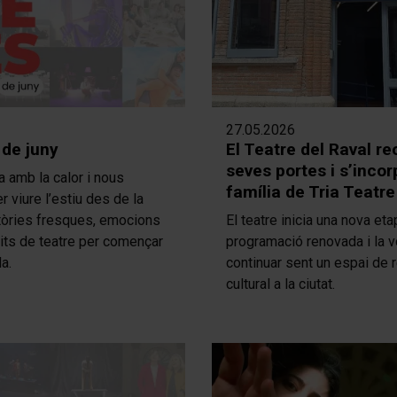
27.05.2026
 de juny
El Teatre del Raval re
seves portes i s’incor
ba amb la calor i nous
família de Tria Teatre
 viure l’estiu des de la
tòries fresques, emocions
El teatre inicia una nova et
nits de teatre per començar
programació renovada i la v
a.
continuar sent un espai de 
cultural a la ciutat.