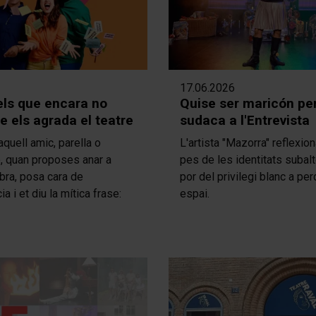
17.06.2026
els que encara no
Quise ser maricón pe
 els agrada el teatre
sudaca a l'Entrevista
aquell amic, parella o
L'artista "Mazorra" reflexio
e, quan proposes anar a
pes de les identitats subalt
bra, posa cara de
por del privilegi blanc a per
a i et diu la mítica frase:
espai.