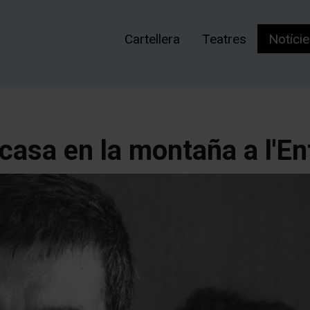
Cartellera
Teatres
Notíci
casa en la montaña a l'En
t
t