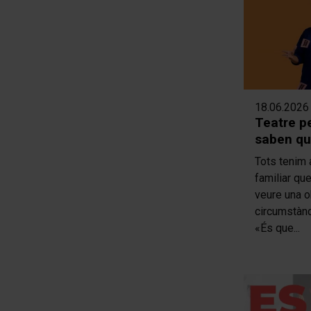
18.06.2026
Teatre p
saben que
Tots tenim 
familiar qu
veure una o
circumstànci
«És que...