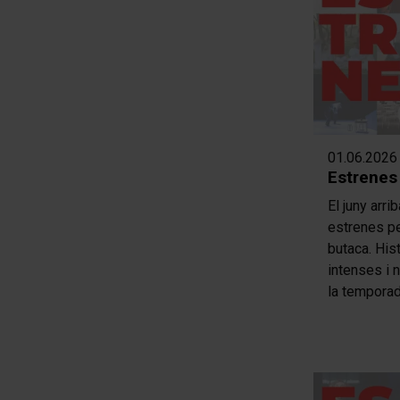
01.06.2026
Estrenes
El juny arri
estrenes per
butaca. His
intenses i 
la temporad