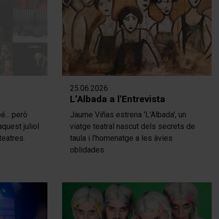
25.06.2026
L’Albada a l'Entrevista
é... però
Jaume Viñas estrena 'L'Albada', un
quest juliol
viatge teatral nascut dels secrets de
teatres.
taula i l'homenatge a les àvies
oblidades