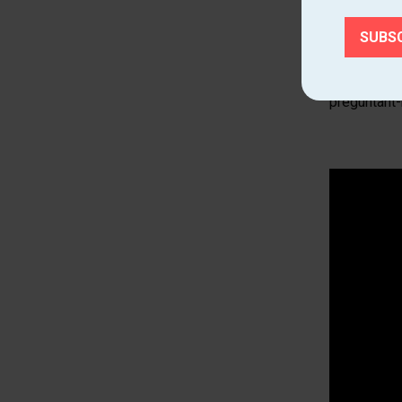
la base del 
A l’entrevi
i metamorfo
preguntant-