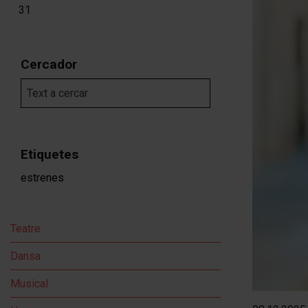
Dimarts 25 d'agost
Dimecres 26 d'agost
Dijous 27 d'agost
Divendres 28 d'agost
Dissabte 29 d'agost
Diumenge 30 d'agos
31
Cercador
Etiquetes
estrenes
Teatre
Dansa
Musical
Diapositiva