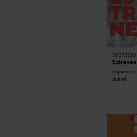
30.07.2026
Estrenes
Comencem l
teatre!