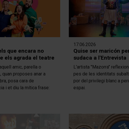
17.06.2026
els que encara no
Quise ser maricón pe
 els agrada el teatre
sudaca a l'Entrevista
aquell amic, parella o
L'artista "Mazorra" reflexio
e, quan proposes anar a
pes de les identitats subalt
bra, posa cara de
por del privilegi blanc a per
a i et diu la mítica frase:
espai.