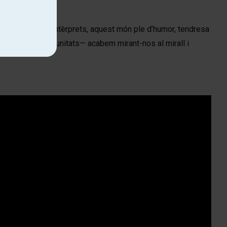
onstruït, com a intèrprets, aquest món ple d’humor, tendresa 
en segones oportunitats— acabem mirant-nos al mirall i 