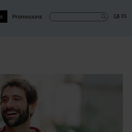
es
Promocions
CA
ES
Cercar