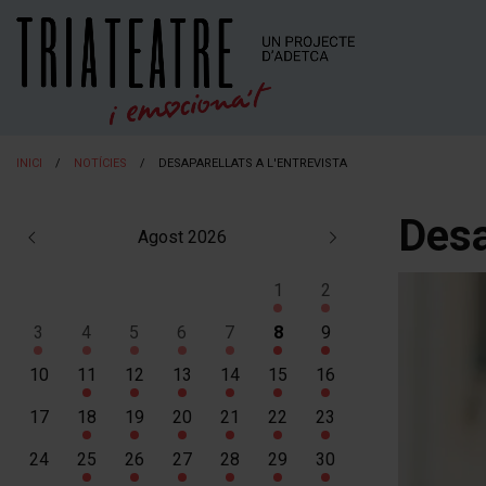
INICI
NOTÍCIES
DESAPARELLATS A L'ENTREVISTA
Desa
Agost 2026
1
2
Dissabte 1 d'agost
Diumenge 2 d'agost
3
4
5
6
7
8
9
Dilluns 3 d'agost
Dimarts 4 d'agost
Dimecres 5 d'agost
Dijous 6 d'agost
Divendres 7 d'agost
Dissabte 8 d'agost
Diumenge 9 d'agost
10
11
12
13
14
15
16
Dimarts 11 d'agost
Dimecres 12 d'agost
Dijous 13 d'agost
Divendres 14 d'agost
Dissabte 15 d'agost
Diumenge 16 d'agos
17
18
19
20
21
22
23
Dimarts 18 d'agost
Dimecres 19 d'agost
Dijous 20 d'agost
Divendres 21 d'agost
Dissabte 22 d'agost
Diumenge 23 d'agos
24
25
26
27
28
29
30