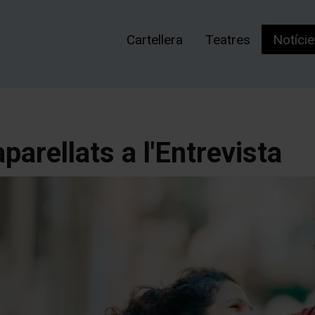
Cartellera
Teatres
Notíci
parellats a l'Entrevista
t
t