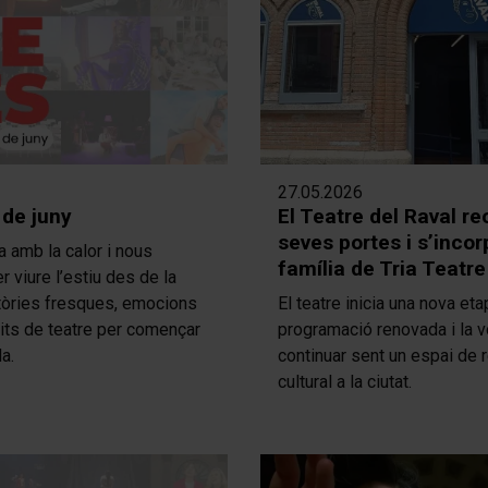
27.05.2026
 de juny
El Teatre del Raval re
seves portes i s’incor
ba amb la calor i nous
família de Tria Teatre
 viure l’estiu des de la
tòries fresques, emocions
El teatre inicia una nova et
nits de teatre per començar
programació renovada i la v
a.
continuar sent un espai de 
cultural a la ciutat.