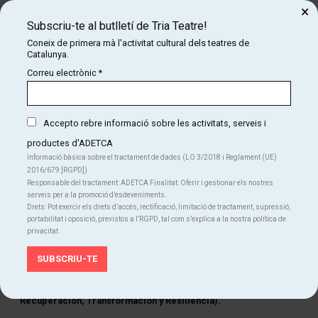
×
Direcció tècnica:
Moi Cuenca
Subscriu-te al butlletí de Tria Teatre!
Coneix de primera mà l'activitat cultural dels teatres de
Coordinació tècnica:
Jordi Farràs
Catalunya.
Ajudantia de producció:
Sara López
Correu electrònic
*
Regidoria:
Blai Pera
Cap tècnic del teatre:
Aleix Arbonès
Accepto rebre informació sobre les activitats, serveis i
productes d'ADETCA
Tècnic del teatre:
Víctor Bartolomé
Informació bàsica sobre el tractament de dades (LO 3/2018 i Reglament (UE)
Màrqueting i comunicació:
Focus
2016/679 ]RGPD])
Responsable del tractament: ADETCA Finalitat: Oferir i gestionar els nostres
Reportatge fotogràfic:
David Ruano
serveis per a la promoció d’esdeveniments.
Drets: Pot exercir els drets d’accés, rectificació, limitació de tractament, supressió,
Col·laboradors:
Montibello i Colors up
portabilitat i oposició, previstos a l’RGPD, tal com s’explica a la nostra política de
privacitat.
Agraïments:
Jaume Nolla i Roger Pera
Amb el suport de
l'ICEC, Fons Next Generation d'Espanya
(INAEM, Unión Europea Fondos Next Generation i Plan de
Recuperación, Transformación y Resiliencia).