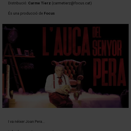
Distribució:
Carme Tierz
(
carmetierz@focus.cat
)
És una producció de
Focus
Diapositiva 1 de 1
I va néixer Joan Pera...