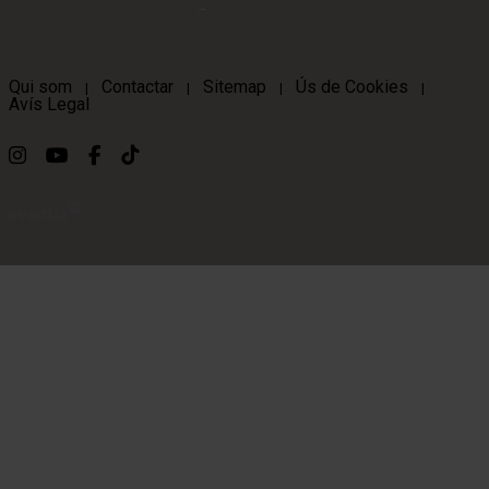
Qui som
Contactar
Sitemap
Ús de Cookies
|
|
|
|
Avís Legal
Link a instagram
Link a youtube
Link a facebook
Link a ticktok