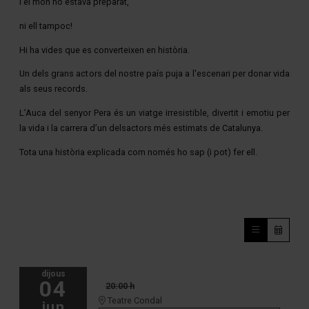
i el món no estava preparat,
ni ell tampoc!
Hi ha vides que es converteixen en història.
Un dels grans actors del nostre país puja a l'escenari per donar vida
als seus records.
L’Auca del senyor Pera és un viatge irresistible, divertit i emotiu per
la vida i la carrera d’un delsactors més estimats de Catalunya.
Tota una història explicada com només ho sap (i pot) fer ell.
dijous
04
20:00 h
Teatre Condal
jun