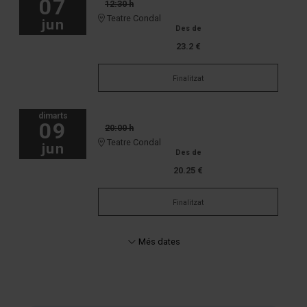
07
12:30 h
Teatre Condal
jun
Des de
23.2 €
Finalitzat
dimarts
09
20:00 h
Teatre Condal
jun
Des de
20.25 €
Finalitzat
Més dates