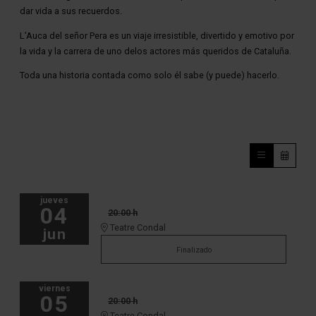
dar vida a sus recuerdos.
L’Auca del señor Pera es un viaje irresistible, divertido y emotivo por
la vida y la carrera de uno delos actores más queridos de Cataluña.
Toda una historia contada como solo él sabe (y puede) hacerlo.
jueves
04
20:00 h
Teatre Condal
jun
Finalizado
viernes
05
20:00 h
Teatre Condal