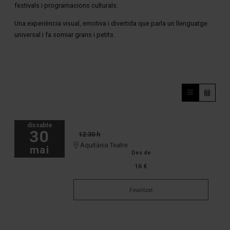
festivals i programacions culturals.
Una experiència visual, emotiva i divertida que parla un llenguatge
universal i fa somiar grans i petits.
dissabte
30
12:30 h
Aquitània Teatre
mai
Des de
16 €
Finalitzat