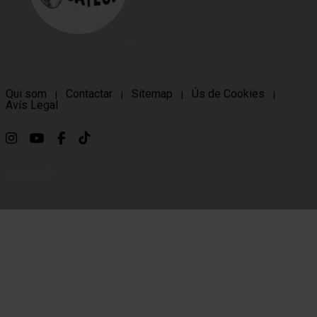
Qui som
Contactar
Sitemap
Ús de Cookies
|
|
|
|
Avís Legal
Link a instagram
Link a youtube
Link a facebook
Link a ticktok