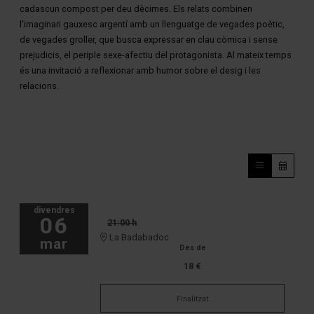
cadascun compost per deu dècimes. Els relats combinen
l'imaginari gauxesc argentí amb un llenguatge de vegades poètic,
de vegades groller, que busca expressar en clau còmica i sense
prejudicis, el periple sexe-afectiu del protagonista. Al mateix temps
és una invitació a reflexionar amb humor sobre el desig i les
relacions.
divendres
06
21:00 h
La Badabadoc
mar
Des de
18 €
Finalitzat