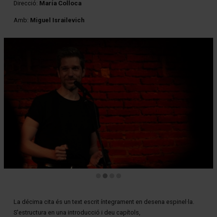
Direcció:
María Colloca
Amb:
Miguel Israilevich
Diapositiva 2 de 4: LA DÉCIMA CITA
La décima cita és un text escrit íntegrament en desena espinel·la.
S'estructura en una introducció i deu capítols,