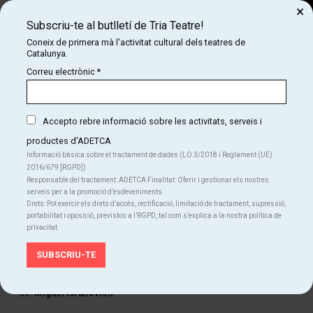
×
Subscriu-te al butlletí de Tria Teatre!
Cerca
Coneix de primera mà l'activitat cultural dels teatres de
Catalunya.
COM
INICI
CARTELLERA
LA DÉCIMA CITA
Correu electrònic
*
LA DÉCIMA CITA
Accepto rebre informació sobre les activitats, serveis i
productes d'ADETCA
Finalitzat
Informació bàsica sobre el tractament de dades (LO 3/2018 i Reglament (UE)
2016/679 ]RGPD])
Del dv. 06.03.26
al ds. 06.06.26
|
21:00 h
Responsable del tractament: ADETCA Finalitat: Oferir i gestionar els nostres
La Badabadoc
serveis per a la promoció d’esdeveniments.
Durada:
60 min
Drets: Pot exercir els drets d’accés, rectificació, limitació de tractament, supressió,
Idiomes
portabilitat i oposició, previstos a l’RGPD, tal com s’explica a la nostra política de
privacitat.
Castellà
FITXA ARTÍSTICA
De:
Miguel Israilevich