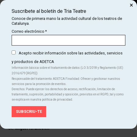
×
Suscríbete al boletín de Tria Teatre
Buscar
Conoce de primera mano la actividad cultural de los teatros de
Catalunya.
COM
INICIO
CARTELERA
LA DÉCIMA CITA
Correo electrónico
*
LA DÉCIMA CITA
Acepto recibir información sobre las actividades, servicios
y productos de ADETCA
Finalizado
Información básica sobre el tratamiento de datos (LO 3/2018 y Reglamento (UE)
2016/679 ]RGPD])
Del VI 06.03.26
al SA 06.06.26
|
21:00 h
Responsable del tratamiento: ADETCA Finalidad: Ofrecer y gestionar nuestros
La Badabadoc
servicios para la promoción de eventos.
Duración:
60 min
Derechos: Puede ejercer los derechos de acceso, rectificación, limitación de
Idiomas
tratamiento, supresión, portabilidad y oposición, previstos en el RGPD, tal y como
se explica en nuestra política de privacidad.
Castellano
FICHA ARTÍSTICA
De:
Miguel Israilevich