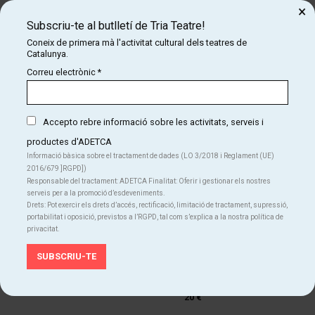
què el públic serà partícip constantment. Una personalitat canalla
×
que farà sentir el públic com en una reunió entre amics.
Subscriu-te al butlletí de Tria Teatre!
Coneix de primera mà l'activitat cultural dels teatres de
El plat fort del xou és el “pickpocket”, un art poc vist al país on
Catalunya.
Shado demostra una gran habilitat robant objectes dels voluntaris a
Correu electrònic
*
la vista dels espectadors.
Il·lusions úniques que suposaran un repte per als més escèptics, on
no podran descobrir el truc.
Accepto rebre informació sobre les activitats, serveis i
productes d'ADETCA
Informació bàsica sobre el tractament de dades (LO 3/2018 i Reglament (UE)
2016/679 ]RGPD])
Responsable del tractament: ADETCA Finalitat: Oferir i gestionar els nostres
serveis per a la promoció d’esdeveniments.
Drets: Pot exercir els drets d’accés, rectificació, limitació de tractament, supressió,
portabilitat i oposició, previstos a l’RGPD, tal com s’explica a la nostra política de
Dates anteriors
privacitat.
divendres
07
18:00 h
Afegir al calendari
Teatreneu
ago
Des de
20 €