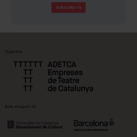
SUBSCRIU-TE
Organitza:
Amb el suport de: