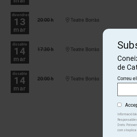
mar
divendres
13
20:00 h
Teatre Borràs
mar
Subs
dissabte
14
17:30 h
Teatre Borràs
Coneix
mar
de Ca
dissabte
14
Correu e
20:00 h
Teatre Borràs
mar
Més dates
Accept
Informació bà
Responsable d
Drets: Pot exer
com s’explica 