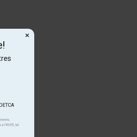
×
e!
tres
'ADETCA
niments.
s a l’RGPD, tal