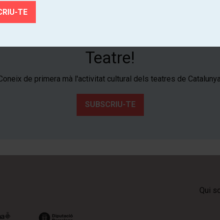
Subscriu-te al butlletí de Tria
Teatre!
Coneix de primera mà l'activitat cultural dels teatres de Catalunya
SUBSCRIU-TE
Qui s