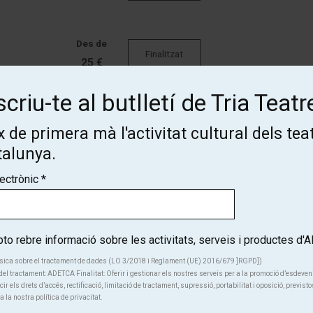
Des de
Finalitzat
25 €
criu-te al butlletí de Tria Teatr
Des de
Finalitzat
25 €
 de primera mà l'activitat cultural dels tea
talunya.
Des de
lectrònic
*
Finalitzat
25 €
o rebre informació sobre les activitats, serveis i productes d
sica sobre el tractament de dades (LO 3/2018 i Reglament (UE) 2016/679 ]RGPD])
el tractament: ADETCA Finalitat: Oferir i gestionar els nostres serveis per a la promoció d’esdeve
cir els drets d’accés, rectificació, limitació de tractament, supressió, portabilitat i oposició, previsto
a la nostra política de privacitat.