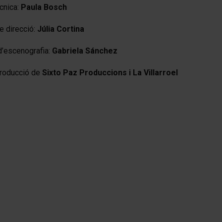
cnica:
Paula Bosch
e direcció:
Júlia Cortina
d’escenografia:
Gabriela Sánchez
producció de
Sixto Paz Produccions i La Villarroel