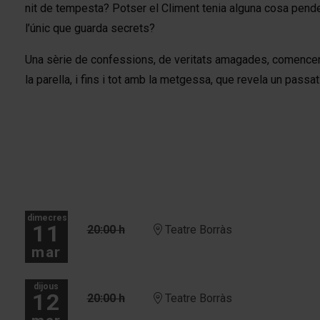
nit de tempesta? Potser el Climent tenia alguna cosa penden
l’únic que guarda secrets?
Una sèrie de confessions, de veritats amagades, comencen a
la parella, i fins i tot amb la metgessa, que revela un passa
dimecres
11
20:00 h
Teatre Borràs
mar
dijous
12
20:00 h
Teatre Borràs