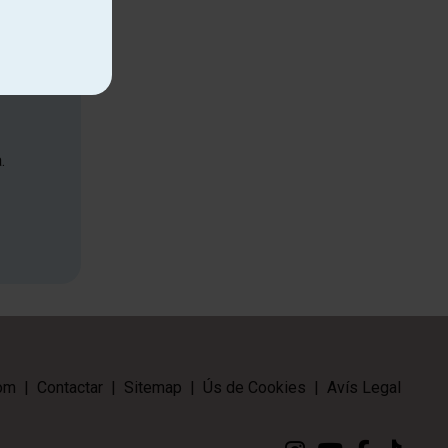
.
om
|
Contactar
|
Sitemap
|
Ús de Cookies
|
Avís Legal