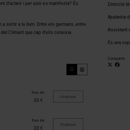
t d’aclarir i per això es manifesta? És
Direcció tè
Ajudantia d
 sortir a la llum. Entre els germans, entre
Assistent 
t del Climent que cap d’ells coneixia.
És una co
Compartir
Des de
Finalitzat
23 €
Des de
Finalitzat
23 €