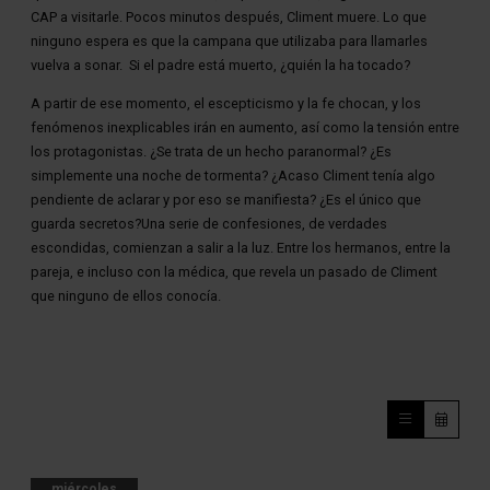
CAP a visitarle. Pocos minutos después, Climent muere. Lo que
ninguno espera es que la campana que utilizaba para llamarles
vuelva a sonar. Si el padre está muerto, ¿quién la ha tocado?
A partir de ese momento, el escepticismo y la fe chocan, y los
fenómenos inexplicables irán en aumento, así como la tensión entre
los protagonistas. ¿Se trata de un hecho paranormal? ¿Es
simplemente una noche de tormenta? ¿Acaso Climent tenía algo
pendiente de aclarar y por eso se manifiesta? ¿Es el único que
guarda secretos?Una serie de confesiones, de verdades
escondidas, comienzan a salir a la luz. Entre los hermanos, entre la
pareja, e incluso con la médica, que revela un pasado de Climent
que ninguno de ellos conocía.
miércoles