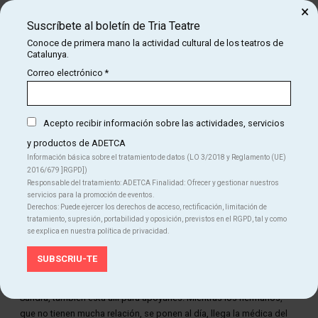
Es una coproducción de
Sixto Paz Produccions y La Villarroel
×
Suscríbete al boletín de Tria Teatre
Conoce de primera mano la actividad cultural de los teatros de
Catalunya.
Correo electrónico
*
Acepto recibir información sobre las actividades, servicios
y productos de ADETCA
Información básica sobre el tratamiento de datos (LO 3/2018 y Reglamento (UE)
2016/679 ]RGPD])
Responsable del tratamiento: ADETCA Finalidad: Ofrecer y gestionar nuestros
servicios para la promoción de eventos.
Derechos: Puede ejercer los derechos de acceso, rectificación, limitación de
tratamiento, supresión, portabilidad y oposición, previstos en el RGPD, tal y como
se explica en nuestra política de privacidad.
Diapositiva 1 de 1
Ernest y Sandra se encuentran en la masía de su padre para
acompañarle durante sus últimas horas de vida. Miki, la pareja de
Sandra, también está allí para apoyarles. Mientras los hermanos,
que no tienen mucha relación, se ponen al día, llega la médica del