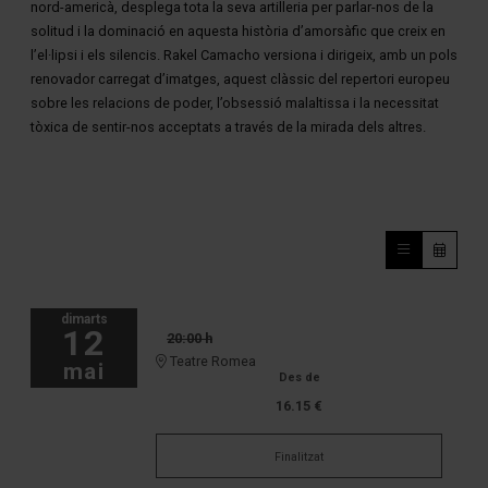
nord-americà, desplega tota la seva artilleria per parlar-nos de la
solitud i la dominació en aquesta història d’amorsàfic que creix en
l’el·lipsi i els silencis. Rakel Camacho versiona i dirigeix, amb un pols
renovador carregat d’imatges, aquest clàssic del repertori europeu
sobre les relacions de poder, l’obsessió malaltissa i la necessitat
tòxica de sentir-nos acceptats a través de la mirada dels altres.
dimarts
12
20:00 h
Teatre Romea
mai
Des de
16.15 €
Finalitzat