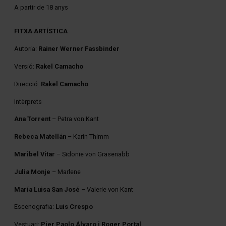
A partir de 18 anys
FITXA ARTÍSTICA
Autoria:
Rainer Werner Fassbinder
Versió:
Rakel Camacho
Direcció:
Rakel Camacho
Intèrprets
Ana Torrent
– Petra von Kant
Rebeca Matellán
– Karin Thimm
Maribel Vitar
– Sidonie von Grasenabb
Julia Monje
– Marlene
María Luisa San José
– Valerie von Kant
Escenografia:
Luis Crespo
Vestuari:
Pier Paolo Álvaro i Roger Portal