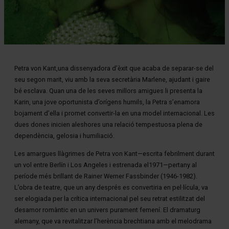
Diapositiva 1 de 1
Petra von Kant,una dissenyadora d’èxit que acaba de separar-se del
seu segon marit, viu amb la seva secretària Marlene, ajudant i gaire
bé esclava. Quan una de les seves millors amigues li presenta la
Karin, una jove oportunista d’orígens humils, la Petra s’enamora
bojament d’ella i promet convertir-la en una model internacional. Les
dues dones inicien aleshores una relació tempestuosa plena de
dependència, gelosia i humiliació.
Les amargues llàgrimes de Petra von Kant—escrita febrilment durant
un vol entre Berlín i Los Angeles i estrenada el1971—pertany al
període més brillant de Rainer Werner Fassbinder (1946-1982).
L’obra de teatre, que un any després es convertiria en pel·lícula, va
ser elogiada per la crítica internacional pel seu retrat estilitzat del
desamor romàntic en un univers purament femení. El dramaturg
alemany, que va revitalitzar l’herència brechtiana amb el melodrama