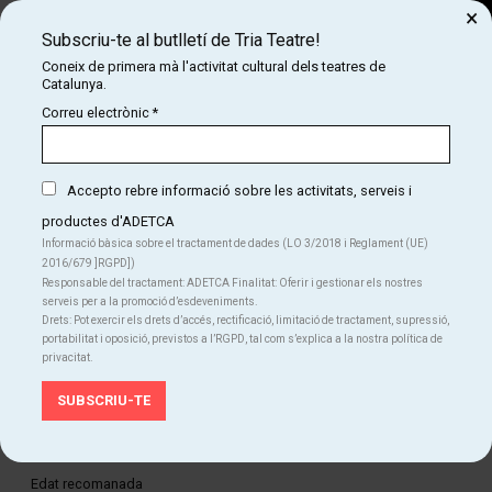
×
Subscriu-te al butlletí de Tria Teatre!
Cerca
Coneix de primera mà l'activitat cultural dels teatres de
Catalunya.
COM
INICI
CARTELLERA
LAS AMARGAS LÁGRIMAS DE PETRA VON KANT
Correu electrònic
*
LAS AMARGAS LÁGRIMAS DE PETRA VON KANT
L'obra icònica de Fassbinder sobre els estralls de la passió
Accepto rebre informació sobre les activitats, serveis i
productes d'ADETCA
Informació bàsica sobre el tractament de dades (LO 3/2018 i Reglament (UE)
Finalitzat
2016/679 ]RGPD])
Responsable del tractament: ADETCA Finalitat: Oferir i gestionar els nostres
serveis per a la promoció d’esdeveniments.
Del dt. 12.05.26
al dg. 24.05.26
Teatre Romea
Drets: Pot exercir els drets d’accés, rectificació, limitació de tractament, supressió,
Durada:
85 min
portabilitat i oposició, previstos a l’RGPD, tal com s’explica a la nostra política de
privacitat.
Teatre
Idiomes
Castellà
Edat recomanada