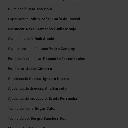
Il·luminació:
Mariano Polo
Espai sonor:
Pablo Peña i Darío del Moral
Moviment:
Rakel Camacho i Julia Monje
Caracterització:
Ruth Alcalá
Cap de producció:
Juan Pedro Campoy
Producció executiva:
Pentación Espectáculos
Productor:
Jesús Cimarro
Coordinació tècnica:
Ignacio Huerta
Ajudantia de direcció:
Ana Barceló
Ajudantia de producció:
Estela Ferrándiz
Tècnic de llums:
Edgar Calot
Tècnic de so:
Sergio Sánchez Bou