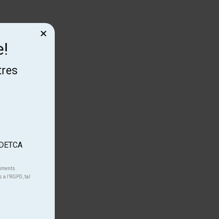
×
e!
tres
'ADETCA
niments.
s a l’RGPD, tal
.