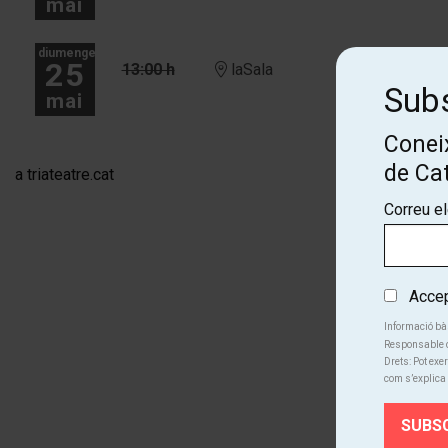
mai
diumenge
25
13:00 h
laSala
Subs
mai
Coneix
de Ca
a triateatre.cat
Correu e
Accept
Informació bà
Responsable d
Drets: Pot exer
com s’explica 