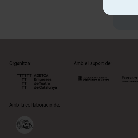
Organitza:
Amb el suport de:
Amb la col·laboració de: