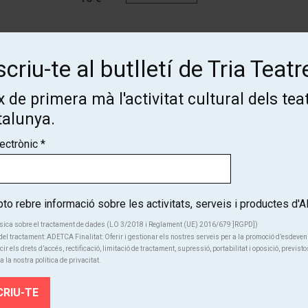
Des de
Finalitzat
criu-te al butlletí de Tria Teatr
10 €
 de primera mà l'activitat cultural dels tea
talunya.
lectrònic
*
o rebre informació sobre les activitats, serveis i productes d
Subscriu-te al butlletí de Tria
sica sobre el tractament de dades (LO 3/2018 i Reglament (UE) 2016/679 ]RGPD])
el tractament: ADETCA Finalitat: Oferir i gestionar els nostres serveis per a la promoció d’esdeve
cir els drets d’accés, rectificació, limitació de tractament, supressió, portabilitat i oposició, previsto
Teatre!
a la nostra política de privacitat.
Coneix de primera mà l'activitat cultural dels teatres de Catalunya