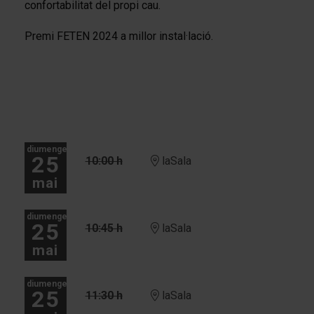
confortabilitat del propi cau.
Premi FETEN 2024 a millor instal·lació.
diumenge
25
10:00 h
laSala
mai
diumenge
25
10:45 h
laSala
mai
diumenge
25
11:30 h
laSala