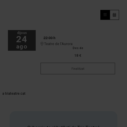
dijous
24
22:00 h
Teatre de l'Aurora
ago
Des de
18 €
Finalitzat
a triateatre.cat