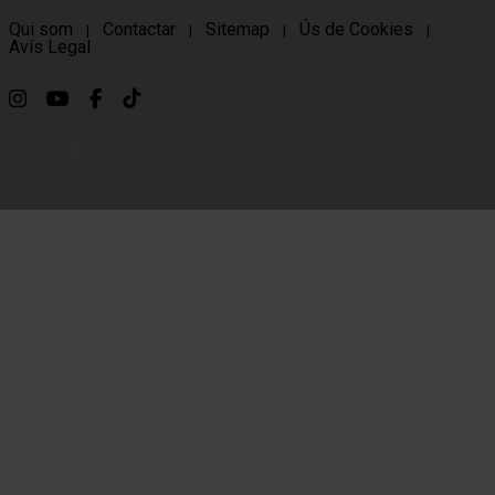
Qui som
Contactar
Sitemap
Ús de Cookies
|
|
|
|
Avís Legal
Link a instagram
Link a youtube
Link a facebook
Link a ticktok