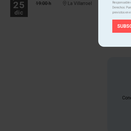
25
19:00 h
La Villarroel
Responsable d
Derechos: Pued
dic
previstos en e
Más fechas
Cono