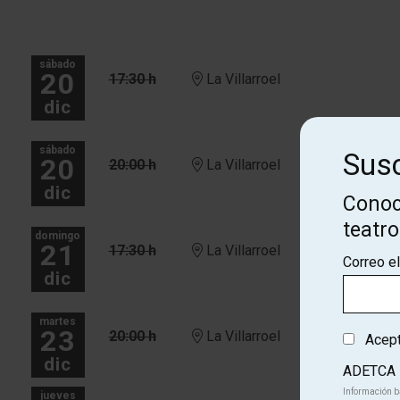
sábado
20
17:30 h
La Villarroel
dic
sábado
Susc
20
20:00 h
La Villarroel
dic
Conoc
teatr
domingo
21
17:30 h
La Villarroel
Correo e
dic
martes
23
20:00 h
La Villarroel
Acepto
dic
ADETCA
Información b
jueves