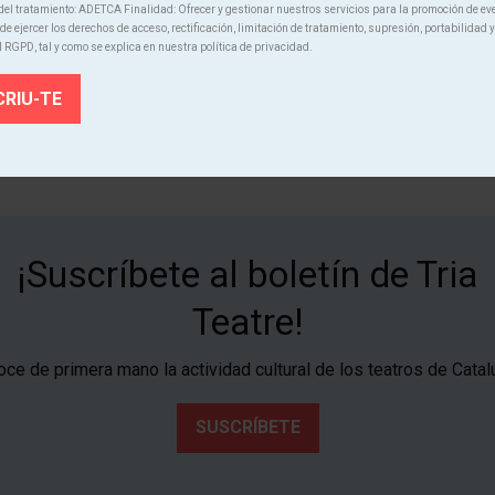
Des de
el tratamiento: ADETCA Finalidad: Ofrecer y gestionar nuestros servicios para la promoción de ev
Finalizado
e ejercer los derechos de acceso, rectificación, limitación de tratamiento, supresión, portabilidad y
21.75 €
l RGPD, tal y como se explica en nuestra política de privacidad.
¡Suscríbete al boletín de Tria
Teatre!
ce de primera mano la actividad cultural de los teatros de Catal
SUSCRÍBETE