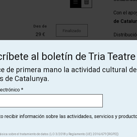
Con el apo
de Catalu
Des de
Finalizado
29 €
Distribució
Es una pro
ríbete al boletín de Tria Teatre
Des de
Finalizado
29 €
Compartir
e de primera mano la actividad cultural de
os de Catalunya.
Des de
lectrónico
*
Finalizado
29 €
 recibir información sobre las actividades, servicios y product
Gratuito
Finalizado
ásica sobre el tratamiento de datos (LO 3/2018 y Reglamento (UE) 2016/679 ]RGPD])