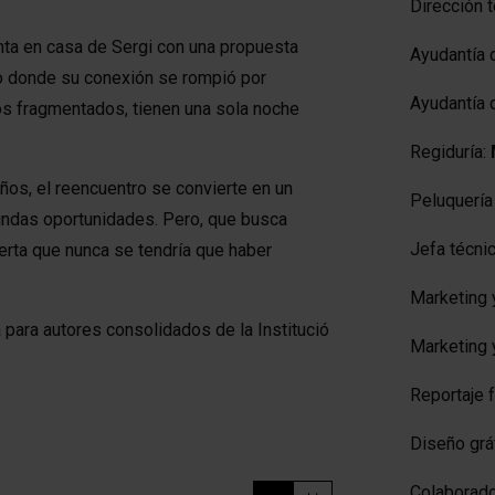
Dirección 
nta en casa de Sergi con una propuesta
Ayudantía 
go donde su conexión se rompió por
Ayudantía 
os fragmentados, tienen una sola noche
Regiduría:
años, el reencuentro se convierte en un
Peluquería 
gundas oportunidades. Pero, que busca
Jefa técnic
uerta que nunca se tendría que haber
Marketing 
a para autores consolidados de la Institució
Marketing 
Reportaje 
Diseño grá
Colaborad