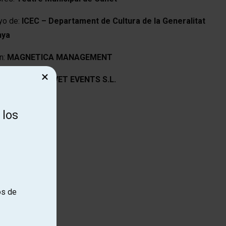
yo de:
ICEC – Departament de Cultura de la Generalitat
nya
n:
MAGNETICA MANAGEMENT
×
ducción de:
VELVET EVENTS S.L.
 los
os de