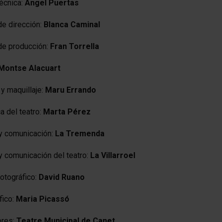
técnica:
Àngel Puertas
de dirección:
Blanca Caminal
de producción:
Fran Torrella
Montse Alacuart
y maquillaje:
Maru Errando
a del teatro:
Marta Pérez
y comunicación:
La Tremenda
y comunicación del teatro:
La Villarroel
fotográfico:
David Ruano
fico:
Maria Picassó
ores:
Teatre Municipal de Canet