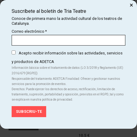
×
Suscríbete al boletín de Tria Teatre
Conoce de primera mano la actividad cultural de los teatros de
Diapositiva 2 de 3
Catalunya.
Correo electrónico
*
La abuela Filomena, sentada en su mecedora, quiere contarnos el
cuento de La leyenda de Sant Jordi. Pero no lo hará sola, sino con la
ayuda del Senyor de la Sorra que, mientras ella lo narra, irá
Acepto recibir información sobre las actividades, servicios
dibujando con arena escenas increíbles de dragones y princesas
entrelazadas de forma magistral.
y productos de ADETCA
Información básica sobre el tratamiento de datos (LO 3/2018 y Reglamento (UE)
2016/679 ]RGPD])
Responsable del tratamiento: ADETCA Finalidad: Ofrecer y gestionar nuestros
servicios para la promoción de eventos.
Derechos: Puede ejercer los derechos de acceso, rectificación, limitación de
tratamiento, supresión, portabilidad y oposición, previstos en el RGPD, tal y como
se explica en nuestra política de privacidad.
sábado
18
17:30 h
SAT! Teatre
abr
Des de
10.5 €