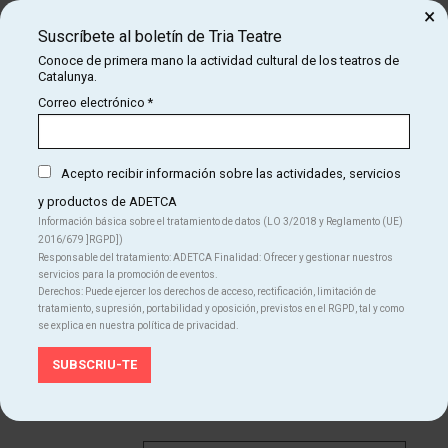
×
La Villarroel
may
Des de
Suscríbete al boletín de Tria Teatre
29 €
Conoce de primera mano la actividad cultural de los teatros de
Catalunya.
Finalizado
Correo electrónico
*
sábado
17
17:30 h
Acepto recibir información sobre las actividades, servicios
La Villarroel
may
y productos de ADETCA
Des de
Información básica sobre el tratamiento de datos (LO 3/2018 y Reglamento (UE)
29 €
2016/679 ]RGPD])
Responsable del tratamiento: ADETCA Finalidad: Ofrecer y gestionar nuestros
servicios para la promoción de eventos.
Finalizado
Derechos: Puede ejercer los derechos de acceso, rectificación, limitación de
tratamiento, supresión, portabilidad y oposición, previstos en el RGPD, tal y como
se explica en nuestra política de privacidad.
sábado
17
20:00 h
La Villarroel
may
Des de
29 €