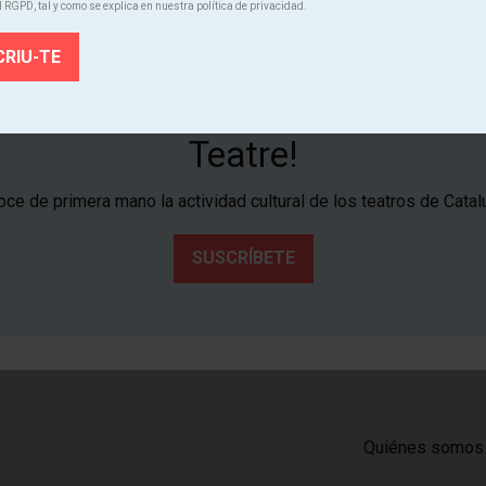
l RGPD, tal y como se explica en nuestra política de privacidad.
¡Suscríbete al boletín de Tria
Teatre!
ce de primera mano la actividad cultural de los teatros de Catal
SUSCRÍBETE
Quiénes somos