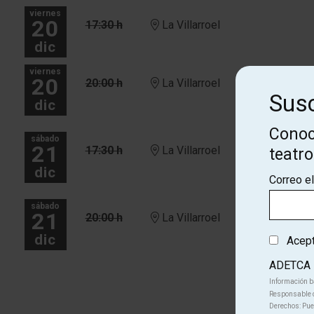
viernes
20
17:30 h
La Villarroel
dic
viernes
20
20:00 h
La Villarroel
Susc
dic
Conoc
sábado
21
17:30 h
La Villarroel
teatr
dic
Correo e
sábado
21
20:00 h
La Villarroel
dic
Acepto
ADETCA
Más fechas
Información b
Responsable d
Derechos: Pued