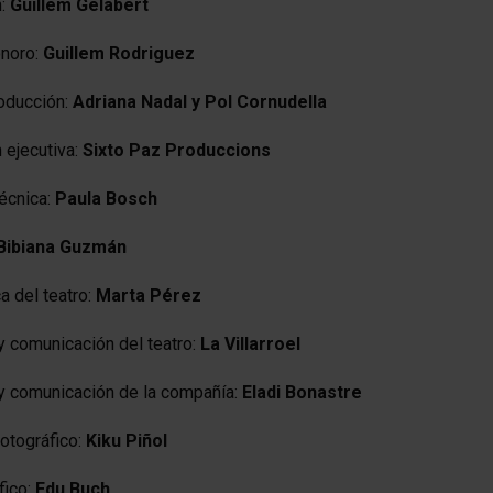
n:
Guillem Gelabert
onoro:
Guillem Rodriguez
oducción:
Adriana Nadal y Pol Cornudella
 ejecutiva:
Sixto Paz Produccions
técnica:
Paula Bosch
Bibiana Guzmán
a del teatro:
Marta Pérez
y comunicación del teatro:
La Villarroel
y comunicación de la compañía:
Eladi Bonastre
fotográfico:
Kiku Piñol
fico:
Edu Buch