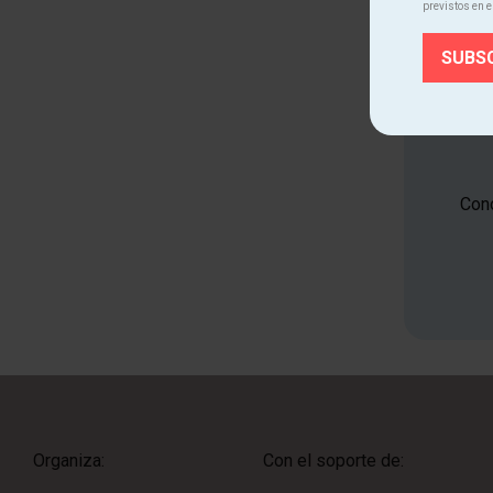
previstos en e
Cono
Organiza:
Con el soporte de: