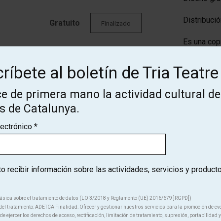
Distribució
Gratuito
Finalizado
Es una co
Des de
Finalizado
ríbete al boletín de Tria Teatre
Compartir
29 €
e de primera mano la actividad cultural de
Des de
os de Catalunya.
Finalizado
29 €
lectrónico
*
Des de
Finalizado
29 €
 recibir información sobre las actividades, servicios y product
ásica sobre el tratamiento de datos (LO 3/2018 y Reglamento (UE) 2016/679 ]RGPD])
el tratamiento: ADETCA Finalidad: Ofrecer y gestionar nuestros servicios para la promoción de ev
e ejercer los derechos de acceso, rectificación, limitación de tratamiento, supresión, portabilidad y