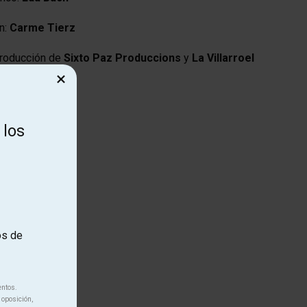
n:
Carme Tierz
producción de
Sixto Paz Produccions
y
La Villarroel
×
 los
os de
entos.
 oposición,