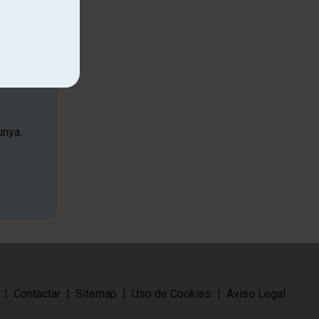
unya.
|
Contactar
|
Sitemap
|
Uso de Cookies
|
Aviso Legal