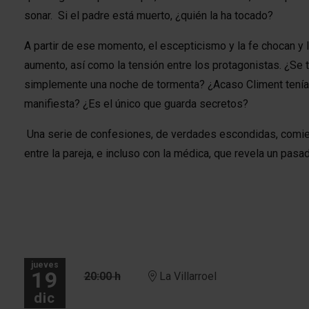
sonar. Si el padre está muerto, ¿quién la ha tocado?
A partir de ese momento, el escepticismo y la fe chocan y 
aumento, así como la tensión entre los protagonistas. ¿Se 
simplemente una noche de tormenta? ¿Acaso Climent tenía 
manifiesta? ¿Es el único que guarda secretos?
Una serie de confesiones, de verdades escondidas, comienz
entre la pareja, e incluso con la médica, que revela un pas
jueves
19
20:00 h
La Villarroel
dic