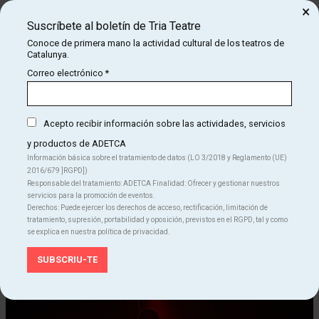
×
Asesoramiento dramaturgia y dirección:
Jordi Oriol
Suscríbete al boletín de Tria Teatre
Técnico de la compañía:
Santiago Aguilera
Conoce de primera mano la actividad cultural de los teatros de
Catalunya.
Jefa técnica del teatro:
Marta Pérez
Correo electrónico
*
Márquetin y comunicación del teatro:
La Villarroel
Reportaje fotográfico:
David Ruano
Acepto recibir información sobre las actividades, servicios
Colaboradores:
Amici Miei Produccions
y productos de ADETCA
Información básica sobre el tratamiento de datos (LO 3/2018 y Reglamento (UE)
Agradecimientos:
Teatre Nu, La Calòrica, familia Arquillué Rius y
2016/679 ]RGPD])
familia Macho Otero
Responsable del tratamiento: ADETCA Finalidad: Ofrecer y gestionar nuestros
servicios para la promoción de eventos.
Instituciones:
Generalitat de Catalunya – ICEC Institut Català de
Derechos: Puede ejercer los derechos de acceso, rectificación, limitación de
les Empreses Culturals
tratamiento, supresión, portabilidad y oposición, previstos en el RGPD, tal y como
se explica en nuestra política de privacidad.
Es una producción de
Mola Produccions