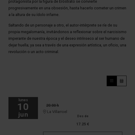
protagonista por la figura de Eróstrato se convierte
progresivamente en una obsesión, hasta hacerlo cometer un crimen
a la altura de su ídolo infame.
Saltando de un personaje a otro, el autor-intérprete se ríe de su
propia megalomanía, invitándonos a reflexionar sobre el narcisismo
imperante de nuestra época y el deseo intrínseco al ser humano de
dejar huella; ya sea a través de una expresión artística, un oficio, una
revolución o un acto criminal.
lunes
10
20:00 h
La Villarroel
jun
Des de
17.25 €