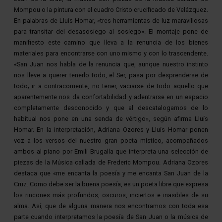
Mompou o la pintura con el cuadro Cristo crucificado de Velázquez.
En palabras de Lluís Homar, «tres herramientas de luz maravillosas
para transitar del desasosiego al sosiego». El montaje pone de
manifiesto este camino que lleva a la renuncia de los bienes
materiales para encontrarse con uno mismo y con lo trascendente.
«San Juan nos habla de la renuncia que, aunque nuestro instinto
nos lleve a querer tenerlo todo, el Ser, pasa por desprenderse de
todo; ir a contracorriente, no tener, vaciarse de todo aquello que
aparentemente nos da confortabilidad y adentrarse en un espacio
completamente desconocido y que al descatalogarnos de lo
habitual nos pone en una senda de vértigo», según afirma Lluís
Homar. En la interpretación, Adriana Ozores y Lluís Homar ponen
voz a los versos del nuestro gran poeta místico, acompañados
ambos al piano por Emili Brugalla que interpreta una selección de
piezas de la Música callada de Frederic Mompou. Adriana Ozores
destaca que «me encanta la poesía y me encanta San Juan de la
Cruz. Como debe ser la buena poesía, es un poeta libre que expresa
los rincones más profundos, oscuros, inciertos e inasibles de su
alma. Así, que de alguna manera nos encontramos con toda esa
parte cuando interpretamos la poesía de San Juan o la música de