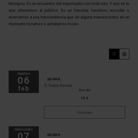
Mompou. Es un encuentro del espectador con todo eso. Y eso es lo
que ofrecemos al público. Es un transitar, hacernos recordar o
acercarnos a esa trascendencia que de alguna manera todos en un
momento tocamos o anhelamos tocar».
martes
06
20:00 h
Teatre Romea
feb
Des de
19 €
Finalizado
miércoles
07
20:00 h