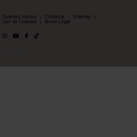
Quiénes somos
Contactar
Sitemap
|
|
|
Uso de Cookies
Aviso Legal
|
Link a instagram
Link a youtube
Link a facebook
Link a ticktok