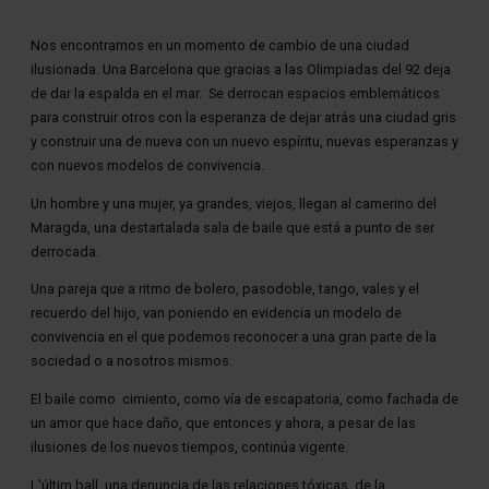
Diapositiva 2 de 4
Nos encontramos en un momento de cambio de una ciudad
ilusionada. Una Barcelona que gracias a las Olimpiadas del 92 deja
de dar la espalda en el mar. Se derrocan espacios emblemáticos
para construir otros con la esperanza de dejar atrás una ciudad gris
y construir una de nueva con un nuevo espíritu, nuevas esperanzas y
con nuevos modelos de convivencia.
Un hombre y una mujer, ya grandes, viejos, llegan al camerino del
Maragda, una destartalada sala de baile que está a punto de ser
derrocada.
Una pareja que a ritmo de bolero, pasodoble, tango, vales y el
recuerdo del hijo, van poniendo en evidencia un modelo de
convivencia en el que podemos reconocer a una gran parte de la
sociedad o a nosotros mismos.
El baile como cimiento, como vía de escapatoria, como fachada de
un amor que hace daño, que entonces y ahora, a pesar de las
ilusiones de los nuevos tiempos, continúa vigente.
L'últim ball, una denuncia de las relaciones tóxicas, de la