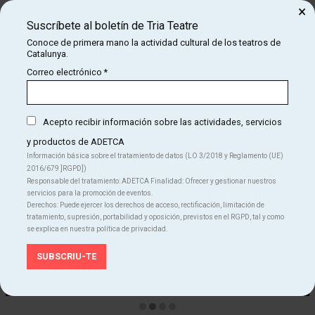
×
Fotografía y audiovisuales:
Antonio Poveda
Suscríbete al boletín de Tria Teatre
Conoce de primera mano la actividad cultural de los teatros de
Prensa:
Àlex Sánchez
Catalunya.
Producción:
Soler i Rafató
Correo electrónico
*
Acepto recibir información sobre las actividades, servicios
y productos de ADETCA
Información básica sobre el tratamiento de datos (LO 3/2018 y Reglamento (UE)
2016/679 ]RGPD])
Responsable del tratamiento: ADETCA Finalidad: Ofrecer y gestionar nuestros
servicios para la promoción de eventos.
Derechos: Puede ejercer los derechos de acceso, rectificación, limitación de
tratamiento, supresión, portabilidad y oposición, previstos en el RGPD, tal y como
se explica en nuestra política de privacidad.