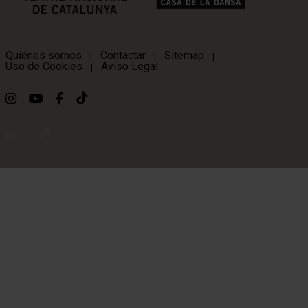
Quiénes somos
Contactar
Sitemap
|
|
|
Uso de Cookies
Aviso Legal
|
Link a instagram
Link a youtube
Link a facebook
Link a ticktok