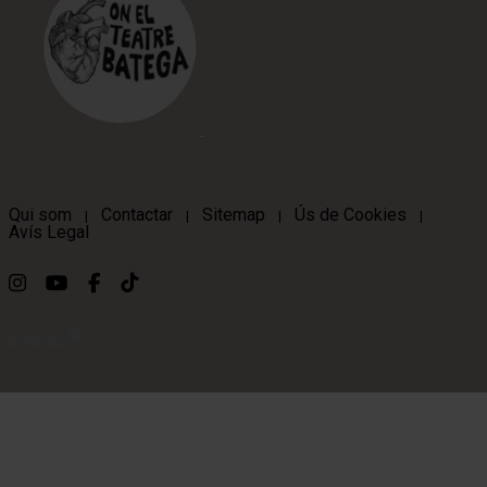
Qui som
Contactar
Sitemap
Ús de Cookies
|
|
|
|
Avís Legal
Link a instagram
Link a youtube
Link a facebook
Link a ticktok