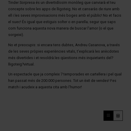
Tinder Sorpresa és un divertidíssim monòleg que canviarà el teu
concepte sobre les apps de lligoteig. No et cansaràs de riure amb
ell i les seves improvisacions més boges amb el públic! No et facis
el suec! És igual que estiguis solter o en parella; segur que saps
com funciona aquesta nova manera de buscar l'amor (o el que
sorgeixi).
No et preocupis: si encara tens dubtes, Andreu Casanova, a través
de les seves pròpies experiències vitals, t'explicarà les anècdotes
més divertides i et resoldrà les qüestions més inquietants del?
lligoteig?virtual.
Un espectacle que ja compleix 7 temporades en cartellera i pel qual
han passat més de 200.000 persones. Tot un èxit de vendes! Fes
match i acudeix a aquesta cita amb l'humor!