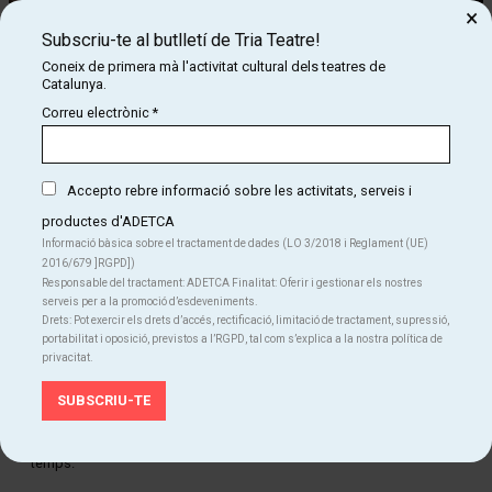
×
Subscriu-te al butlletí de Tria Teatre!
Coneix de primera mà l'activitat cultural dels teatres de
Catalunya.
Correu electrònic
*
Accepto rebre informació sobre les activitats, serveis i
productes d'ADETCA
Informació bàsica sobre el tractament de dades (LO 3/2018 i Reglament (UE)
2016/679 ]RGPD])
Responsable del tractament: ADETCA Finalitat: Oferir i gestionar els nostres
serveis per a la promoció d’esdeveniments.
Drets: Pot exercir els drets d’accés, rectificació, limitació de tractament, supressió,
Diapositiva 2 de 4
portabilitat i oposició, previstos a l’RGPD, tal com s’explica a la nostra política de
privacitat.
Avui dia lligar ja no és el que era... és molt millor!
Andreu Casanova et convida a fer un safari còmic per tota la selva
d'aplicacions per lligar que estan tan de moda en els darrers
temps.