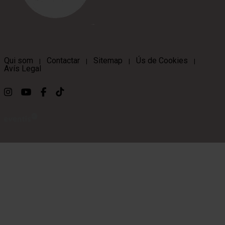
Qui som
Contactar
Sitemap
Ús de Cookies
|
|
|
|
Avís Legal
Link a instagram
Link a youtube
Link a facebook
Link a ticktok