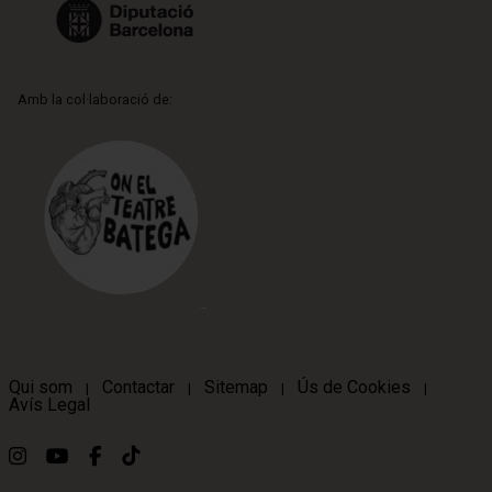
Amb la col·laboració de:
Qui som
Contactar
Sitemap
Ús de Cookies
|
|
|
|
Avís Legal
Link a instagram
Link a youtube
Link a facebook
Link a ticktok