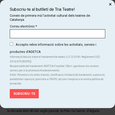
×
Montse.
Subscriu-te al butlletí de Tria Teatre!
Coneix de primera mà l'activitat cultural dels teatres de
Catalunya.
Correu electrònic
*
Accepto rebre informació sobre les activitats, serveis i
productes d'ADETCA
Informació bàsica sobre el tractament de dades (LO 3/2018 i Reglament (UE)
2016/679 ]RGPD])
Responsable del tractament: ADETCA Finalitat: Oferir i gestionar els nostres
serveis per a la promoció d’esdeveniments.
Drets: Pot exercir els drets d’accés, rectificació, limitació de tractament, supressió,
portabilitat i oposició, previstos a l’RGPD, tal com s’explica a la nostra política de
privacitat.
Diapositiva 1 de 1
La Pilar i la Carme van viure i treballar tota la vida en una de
les
colònies tèxtils
que van florir, a finals del segle XIX, a les ribes
dels nostres rius. Tot i que les colònies van anar tancant a partir de
la dècada dels 80 del segle passat, la Pilar i la Carme, d’alguna