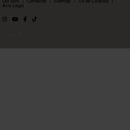
Qui som
Contactar
Sitemap
Ús de Cookies
|
|
|
|
Avís Legal
Link a instagram
Link a youtube
Link a facebook
Link a ticktok