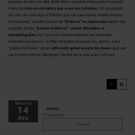
manera, encara són allà. Amb elles, reviurem el dia a dia d’aquesta
mena de
món en miniatura que eren les colònies
, tot resseguint
els més de cent anys d’història que van transcórrer mentre encara
funcionaven. Veurem passar
la “Història” en majúscula
mentre ens
ocupem de les
“petites històries” sovint oblidades o
menystingudes
, tot i que són imprescindibles per entendre
realment una època. La Pilar i la Carme donaran veu, doncs, a les
“petites històries” de les
diferents generacions de dones
que van
ser el motor de les fàbriques i també de la vida a les colònies.
dimecres
14
20:00 h
Sala Fènix
des
Finalitzat