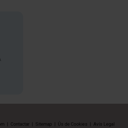
.
om
|
Contactar
|
Sitemap
|
Ús de Cookies
|
Avís Legal