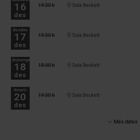
16
19:30 h
Sala Beckett
des
dissabte
17
19:30 h
Sala Beckett
des
diumenge
18
18:00 h
Sala Beckett
des
dimarts
20
19:30 h
Sala Beckett
des
Més dates