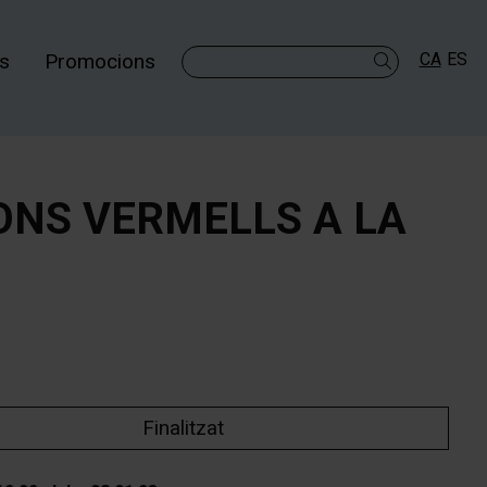
es
Promocions
CA
ES
Cercar
ONS VERMELLS A LA
Finalitzat