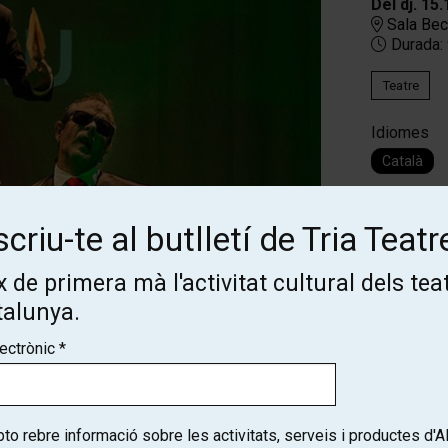
Del dj. 15.
Sala Bec
Durada:
Teatre
Idiomes
Català
FITXA ART
criu-te al butlletí de Tria Teatr
Autoria:
Sa
 de primera mà l'activitat cultural dels tea
talunya.
Dramatúrgi
la
particip
lectrònic
*
Direcció i 
Repartimen
o rebre informació sobre les activitats, serveis i productes d