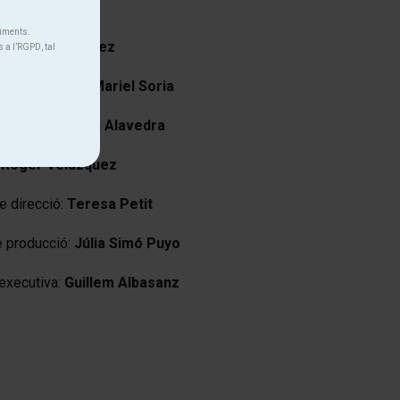
niments.
ó:
Quico Gutiérrez
s a l’RGPD, tal
caracterització:
Mariel Soria
spai sonor:
Joan Alavedra
:
Roger Velázquez
e direcció:
Teresa Petit
e producció:
Júlia Simó Puyo
executiva:
Guillem Albasanz