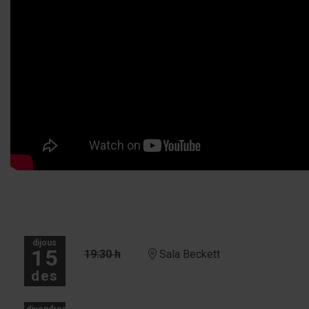
dijous
15
19:30 h
Sala Beckett
des
divendres