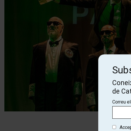
Subs
Coneix
de Ca
Correu e
Diapositiva 1 de 1
Accept