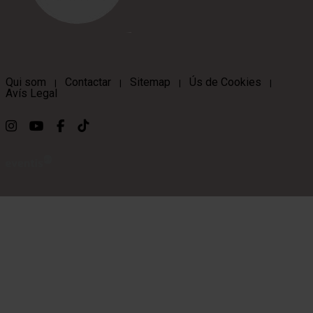
Qui som
Contactar
Sitemap
Ús de Cookies
|
|
|
|
Avís Legal
Link a instagram
Link a youtube
Link a facebook
Link a ticktok