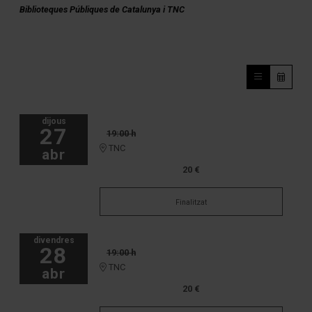
Biblioteques Públiques de Catalunya i TNC
dijous
27
19:00 h
TNC
abr
20 €
Finalitzat
divendres
28
19:00 h
TNC
abr
20 €