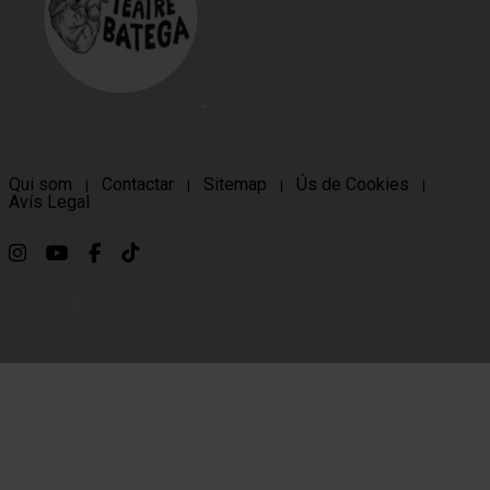
Qui som
Contactar
Sitemap
Ús de Cookies
|
|
|
|
Avís Legal
Link a instagram
Link a youtube
Link a facebook
Link a ticktok