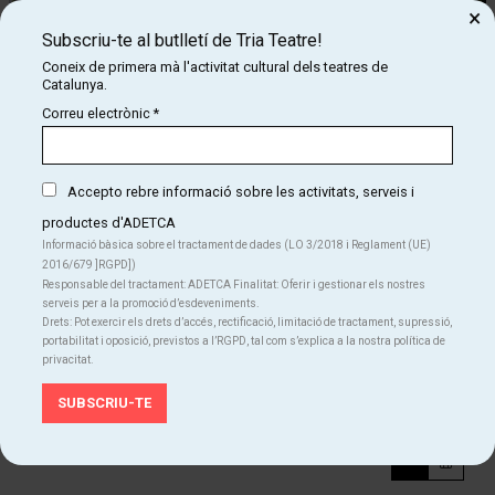
×
Subscriu-te al butlletí de Tria Teatre!
Coneix de primera mà l'activitat cultural dels teatres de
Catalunya.
Correu electrònic
*
Diapositiva 1 de 1
Ens endinsem als cors dels personatges d'”El lleó vergonyós”
Accepto rebre informació sobre les activitats, serveis i
Un viatge trepidant i divertit amb titelles i música en directe
productes d'ADETCA
Informació bàsica sobre el tractament de dades (LO 3/2018 i Reglament (UE)
Acompanyem al Lleó vergonyós en les seves aventures! El lleó, a
2016/679 ]RGPD])
través d’aquest viatge, es farà amic del tigre, el cavall, l’hipopòtam i
Responsable del tractament: ADETCA Finalitat: Oferir i gestionar els nostres
el gall, entre d’altres. I junts experimentaran emocions com la por,
serveis per a la promoció d’esdeveniments.
Drets: Pot exercir els drets d’accés, rectificació, limitació de tractament, supressió,
l’alegria, la tristesa o la ràbia, acceptant-les, compartint-les i
portabilitat i oposició, previstos a l’RGPD, tal com s’explica a la nostra política de
sobretot ajudant-se quan les emocions són difícils de gestionar.
privacitat.