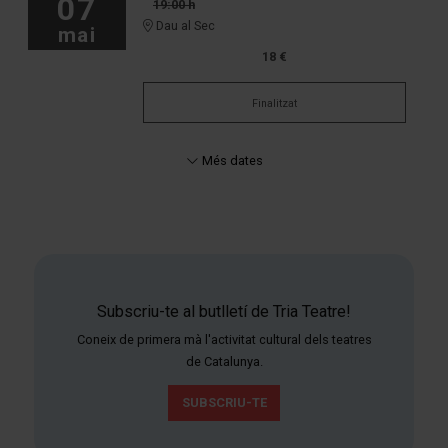
07
19:00 h
Dau al Sec
mai
18 €
Finalitzat
Més dates
Subscriu-te al butlletí de Tria Teatre!
Coneix de primera mà l'activitat cultural dels teatres
de Catalunya.
SUBSCRIU-TE