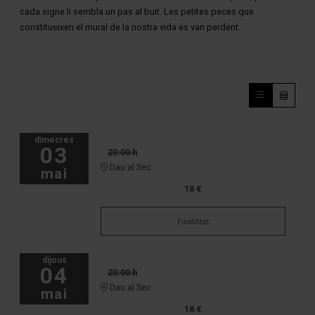
cada signe li sembla un pas al buit. Les petites peces que
constitueixen el mural de la nostra vida es van perdent.
dimecres
03
20:00 h
Dau al Sec
mai
18 €
Finalitzat
dijous
04
20:00 h
Dau al Sec
mai
18 €