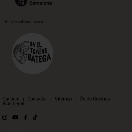
Amb la col·laboració de:
Qui som
Contactar
Sitemap
Ús de Cookies
|
|
|
|
Avís Legal
Link a instagram
Link a youtube
Link a facebook
Link a ticktok