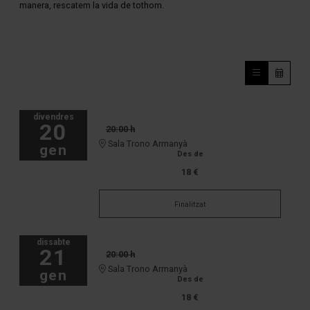
manera, rescatem la vida de tothom.
divendres
20
20:00 h
Sala Trono Armanyà
gen
Des de
18 €
Finalitzat
dissabte
21
20:00 h
Sala Trono Armanyà
gen
Des de
18 €