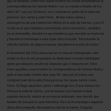
que se llevaban. Entre todo aquel montón de cosas encontramos la
correspondencia de Carmen Muñoz con su marido a finales de los
años 50. Y así, por 20 euros, nos compramos parte de la vida una
persona: sus cartas y unas fotos. Al leer estas cartas y
sumergirnos de una manera tan íntima en la vida de Carmen, y por el
modo en el que habíamos encontrado estos recuerdos, vendidos
en un mercadillo, decidimos que teníamos que rescatar su memoria
y hacerle un homenaje a esta mujer desconocida. Rescatando la
vida de Carmen, de alguna manera, rescatamos la vida de todos.
El desembre del 2015, rebuscant en un mercat d'antiguitats, vam
trobar un lloc on els propietaris es dedicaven a buidar habitatges
gratis per després vendre els objectes que s'emportaven. Entre
totes aquelles coses trobem la correspondència de Carmen Muñoz
amb el seu marit a finals dels anys 50. I així, per 20 euros, ens
comprem part de la vida d'una persona: les seves cartes i unes
fotos. En llegir aquestes cartes i submergir-nos d'una manera tan
íntima a la vida de Carme, i per la manera com havíem trobat
aquests records, venuts en un mercat ambulant, vam decidir que
havíem de rescatar la seva memòria i fer-li un homenatge a aquesta
dona desconeguda. Rescatant la vida de la Carme, d'alguna