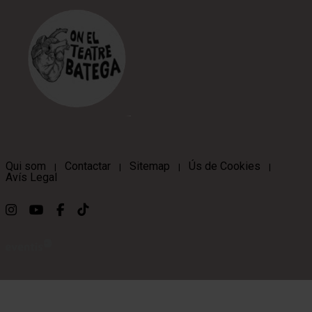
Qui som
Contactar
Sitemap
Ús de Cookies
|
|
|
|
Avís Legal
Link a instagram
Link a youtube
Link a facebook
Link a ticktok