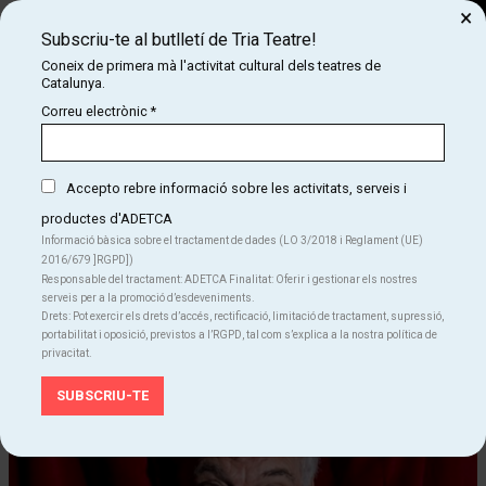
×
Subscriu-te al butlletí de Tria Teatre!
Cerca
Coneix de primera mà l'activitat cultural dels teatres de
Catalunya.
COM
INICI
CARTELLERA
PER FI SOL!
Correu electrònic
*
PER FI SOL!
Accepto rebre informació sobre les activitats, serveis i
productes d'ADETCA
Finalitzat
a triateatre.cat
Informació bàsica sobre el tractament de dades (LO 3/2018 i Reglament (UE)
2016/679 ]RGPD])
dimecres 7 de desembre
|
20:00 h
Responsable del tractament: ADETCA Finalitat: Oferir i gestionar els nostres
Temporada Alta
serveis per a la promoció d’esdeveniments.
Drets: Pot exercir els drets d’accés, rectificació, limitació de tractament, supressió,
Festivals
Teatre
portabilitat i oposició, previstos a l’RGPD, tal com s’explica a la nostra política de
privacitat.