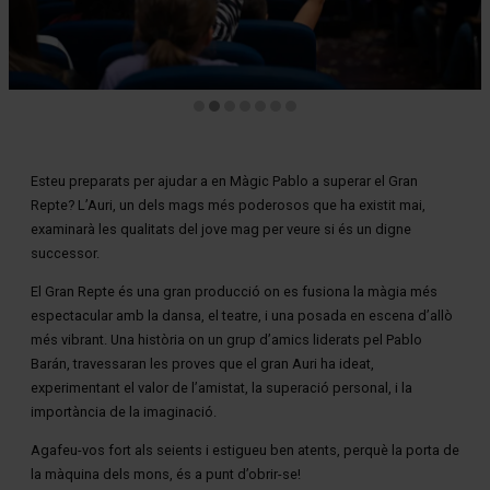
Diapositiva 2 de 7
Esteu preparats per ajudar a en Màgic Pablo a superar el Gran
Repte? L’Auri, un dels mags més poderosos que ha existit mai,
examinarà les qualitats del jove mag per veure si és un digne
successor.
El Gran Repte és una gran producció on es fusiona la màgia més
espectacular amb la dansa, el teatre, i una posada en escena d’allò
més vibrant. Una història on un grup d’amics liderats pel Pablo
Barán, travessaran les proves que el gran Auri ha ideat,
experimentant el valor de l’amistat, la superació personal, i la
importància de la imaginació.
Agafeu-vos fort als seients i estigueu ben atents, perquè la porta de
la màquina dels mons, és a punt d’obrir-se!