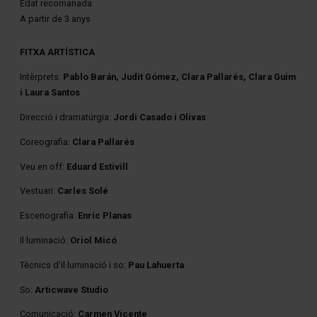
Edat recomanada
A partir de 3 anys
FITXA ARTÍSTICA
Intèrprets:
Pablo Barán, Judit Gómez, Clara Pallarés, Clara Guim
i Laura Santos
Direcció i dramatúrgia:
Jordi Casado i Olivas
Coreografia:
Clara Pallarés
Veu en off:
Eduard Estivill
Vestuari:
Carles Solé
Escenografia:
Enric Planas
Il·luminació:
Oriol Micó
Tècnics d’il·luminació i so:
Pau Lahuerta
So:
Articwave Studio
Comunicació:
Carmen Vicente