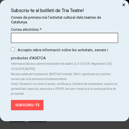
×
Subscriu-te al butlletí de Tria Teatre!
Cerca
Coneix de primera mà l'activitat cultural dels teatres de
Catalunya.
COM
INICI
CARTELLERA
MAGIC PABLO: EL GRAN REPTE
Correu electrònic
*
MAGIC PABLO: EL GRAN REPTE
Accepto rebre informació sobre les activitats, serveis i
productes d'ADETCA
COMPRAR
Informació bàsica sobre el tractament de dades (LO 3/2018 i Reglament (UE)
2016/679 ]RGPD])
Responsable del tractament: ADETCA Finalitat: Oferir i gestionar els nostres
Des de
Des de
10 €
serveis per a la promoció d’esdeveniments.
Del dg. 20.09.26
al dg. 13.06.27
|
12:00 h
Drets: Pot exercir els drets d’accés, rectificació, limitació de tractament, supressió,
Teatre Poliorama
portabilitat i oposició, previstos a l’RGPD, tal com s’explica a la nostra política de
Durada:
75 min
privacitat.
Màgia
Familiar
Teatre
Idiomes
Català
Castellà