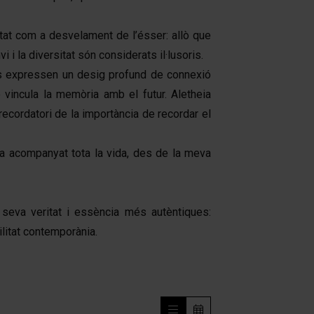
itat com a desvelament de l’ésser: allò que
 i la diversitat són considerats il·lusoris.
cs expressen un desig profund de connexió
 vincula la memòria amb el futur. Aletheia
recordatori de la importància de recordar el
ha acompanyat tota la vida, des de la meva
 seva veritat i essència més autèntiques:
ilitat contemporània.