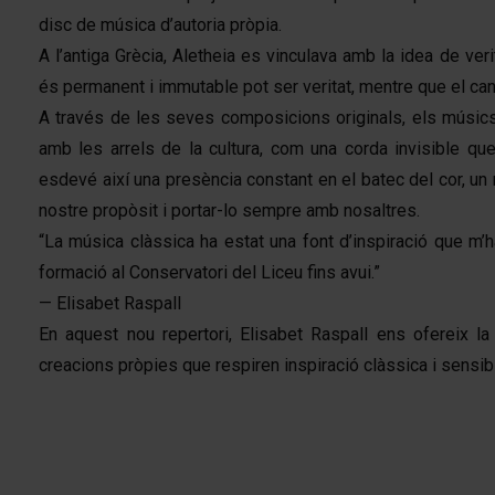
disc de música d’autoria pròpia.
A l’antiga Grècia, Aletheia es vinculava amb la idea de ver
és permanent i immutable pot ser veritat, mentre que el canvi
A través de les seves composicions originals, els músi
amb les arrels de la cultura, com una corda invisible que
esdevé així una presència constant en el batec del cor, un 
nostre propòsit i portar-lo sempre amb nosaltres.
“La música clàssica ha estat una font d’inspiració que m’
formació al Conservatori del Liceu fins avui.”
— Elisabet Raspall
En aquest nou repertori, Elisabet Raspall ens ofereix la
creacions pròpies que respiren inspiració clàssica i sensib