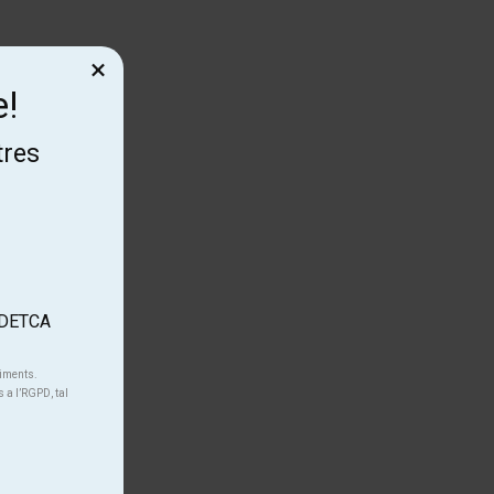
×
e!
tres
'ADETCA
niments.
s a l’RGPD, tal
.