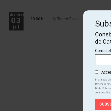
divendres
03
20:00 h
Teatre Raval
Subs
jul
Coneix
de Ca
Correu e
Accept
Informació bà
Responsable d
Drets: Pot exer
com s’explica 