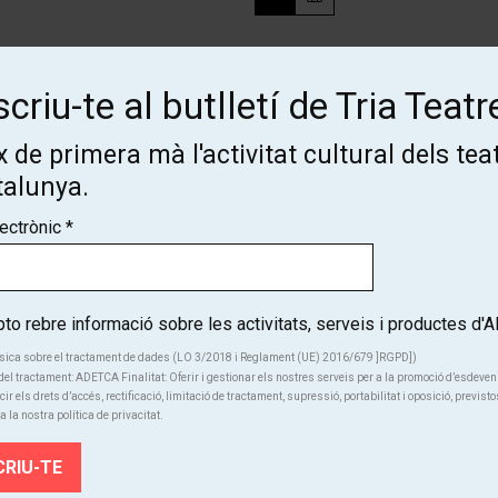
Des de
criu-te al butlletí de Tria Teatr
Finalitzat
18 €
 de primera mà l'activitat cultural dels tea
talunya.
lectrònic
*
o rebre informació sobre les activitats, serveis i productes d
Subscriu-te al butlletí de Tria
sica sobre el tractament de dades (LO 3/2018 i Reglament (UE) 2016/679 ]RGPD])
el tractament: ADETCA Finalitat: Oferir i gestionar els nostres serveis per a la promoció d’esdeve
Teatre!
cir els drets d’accés, rectificació, limitació de tractament, supressió, portabilitat i oposició, previsto
a la nostra política de privacitat.
Coneix de primera mà l'activitat cultural dels teatres de Catalunya