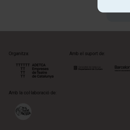
Organitza:
Amb el suport de:
Amb la col·laboració de: