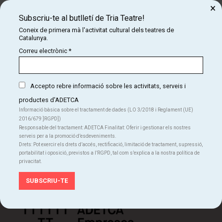
×
a triateatre.cat
Subscriu-te al butlletí de Tria Teatre!
Coneix de primera mà l'activitat cultural dels teatres de
Catalunya.
Correu electrònic
*
Subscriu-te al butlletí de Tria Teatre!
Accepto rebre informació sobre les activitats, serveis i
Coneix de primera mà l'activitat cultural dels teatres
de Catalunya.
productes d'ADETCA
Informació bàsica sobre el tractament de dades (LO 3/2018 i Reglament (UE)
SUBSCRIU-TE
2016/679 ]RGPD])
Responsable del tractament: ADETCA Finalitat: Oferir i gestionar els nostres
serveis per a la promoció d’esdeveniments.
Drets: Pot exercir els drets d’accés, rectificació, limitació de tractament, supressió,
portabilitat i oposició, previstos a l’RGPD, tal com s’explica a la nostra política de
privacitat.
Organitza: