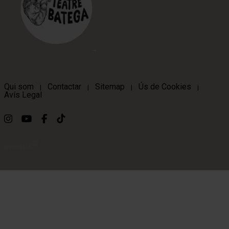
Qui som
Contactar
Sitemap
Ús de Cookies
|
|
|
|
Avís Legal
Link a instagram
Link a youtube
Link a facebook
Link a ticktok