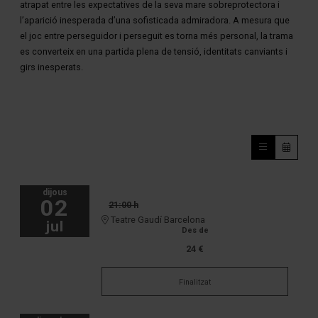
atrapat entre les expectatives de la seva mare sobreprotectora i
l’aparició inesperada d’una sofisticada admiradora. A mesura que
el joc entre perseguidor i perseguit es torna més personal, la trama
es converteix en una partida plena de tensió, identitats canviants i
girs inesperats.
dijous
02
21:00 h
Teatre Gaudí Barcelona
jul
Des de
24 €
Finalitzat