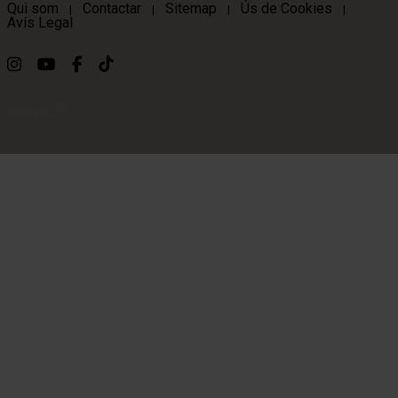
Qui som
Contactar
Sitemap
Ús de Cookies
|
|
|
|
Avís Legal
Link a instagram
Link a youtube
Link a facebook
Link a ticktok