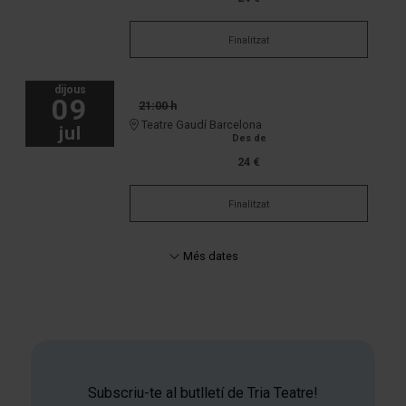
Finalitzat
dijous
09
21:00 h
Teatre Gaudí Barcelona
jul
Des de
24 €
Finalitzat
Més dates
Subscriu-te al butlletí de Tria Teatre!