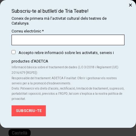
×
Subscriu-te al butlletí de Tria Teatre!
Cerca
Coneix de primera mà l'activitat cultural dels teatres de
Catalunya.
COM
INICI
CARTELLERA
PAREJA ABIERTA: OPEN
Correu electrònic
*
PAREJA ABIERTA: OPEN
Una comedia de parejas abiertas
Accepto rebre informació sobre les activitats, serveis i
productes d'ADETCA
Informació bàsica sobre el tractament de dades (LO 3/2018 i Reglament (UE)
COMPRAR
2016/679 ]RGPD])
Responsable del tractament: ADETCA Finalitat: Oferir i gestionar els nostres
serveis per a la promoció d’esdeveniments.
Drets: Pot exercir els drets d’accés, rectificació, limitació de tractament, supressió,
Des de
Des de
18 €
portabilitat i oposició, previstos a l’RGPD, tal com s’explica a la nostra política de
Del ds. 01.08.26
al ds. 29.08.26
|
22:30 h
privacitat.
Eixample Teatre
Durada:
90 min
Humor
Teatre
Idiomes
Castellà